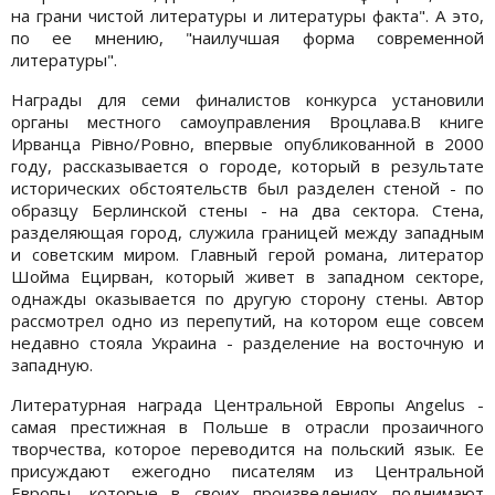
на грани чистой литературы и литературы факта". А это,
по ее мнению, "наилучшая форма современной
литературы".
Награды для семи финалистов конкурса установили
органы местного самоуправления Вроцлава.В книге
Ирванца Рівно/Ровно, впервые опубликованной в 2000
году, рассказывается о городе, который в результате
исторических обстоятельств был разделен стеной - по
образцу Берлинской стены - на два сектора. Стена,
разделяющая город, служила границей между западным
и советским миром. Главный герой романа, литератор
Шойма Ецирван, который живет в западном секторе,
однажды оказывается по другую сторону стены. Автор
рассмотрел одно из перепутий, на котором еще совсем
недавно стояла Украина - разделение на восточную и
западную.
Литературная награда Центральной Европы Angelus -
самая престижная в Польше в отрасли прозаичного
творчества, которое переводится на польский язык. Ее
присуждают ежегодно писателям из Центральной
Европы, которые в своих произведениях поднимают