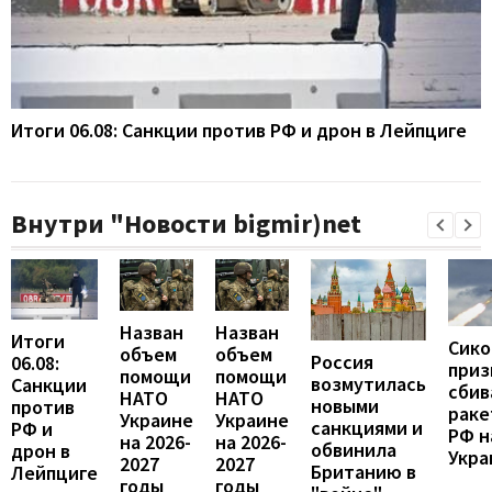
Итоги 06.08: Санкции против РФ и дрон в Лейпциге
Внутри "Новости bigmir)net
Назван
Назван
Итоги
Сико
объем
объем
Россия
06.08:
приз
помощи
помощи
возмутилась
Санкции
сбив
НАТО
НАТО
новыми
против
раке
Украине
Украине
санкциями и
РФ и
РФ н
на 2026-
на 2026-
обвинила
дрон в
Укра
2027
2027
Британию в
Лейпциге
годы
годы