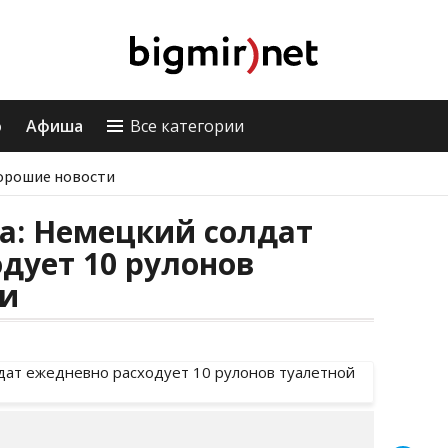
о
Афиша
Все категории
орошие новости
а: Немецкий солдат
дует 10 рулонов
ги