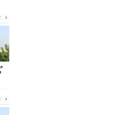
ил
Баллистический
Испания объявила о
в
террор: Зеленский
пограничном контро
сделал заявление
для путешественни
из Италии