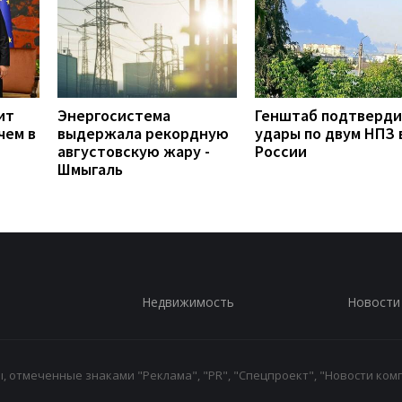
ит
Энергосистема
Генштаб подтверд
чем в
выдержала рекордную
удары по двум НПЗ 
августовскую жару -
России
Шмыгаль
Недвижимость
Новости
 отмеченные знаками "Реклама", "PR", "Спецпроект", "Новости комп