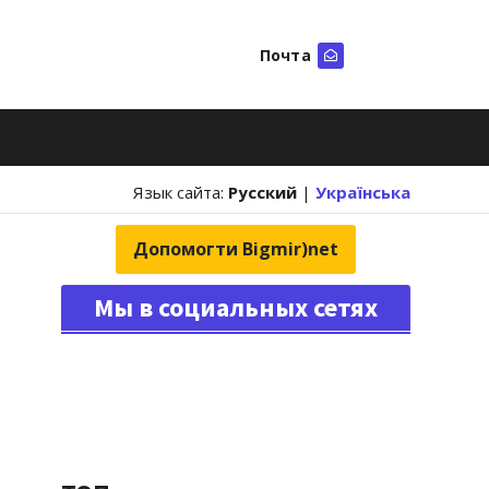
Почта
Искать
Язык сайта:
Русский
|
Українська
Допомогти Bigmir)net
Мы в социальных сетях