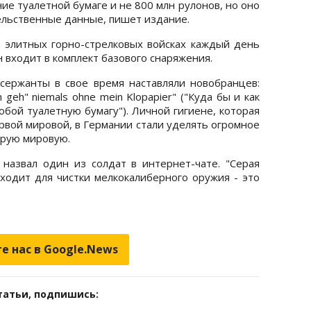
ие туалетной бумаге и не 800 млн рулонов, но оно
ельственные данные, пишет издание.
в элитных горно-стрелковых войсках каждый день
н входит в комплект базового снаряжения.
сержанты в свое время наставляли новобранцев:
ch geh" niemals ohne mein Klopapier" ("Куда бы и как
собой туалетную бумагу"). Личной гигиене, которая
рвой мировой, в Германии стали уделять огромное
орую мировую.
назвал один из солдат в интернет-чате. "Серая
ходит для чистки мелкокалиберного оружия - это
е нас в Google.News
татьи, подпишись: