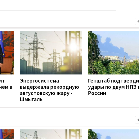
ит
Энергосистема
Генштаб подтверд
чем в
выдержала рекордную
удары по двум НПЗ 
августовскую жару -
России
Шмыгаль