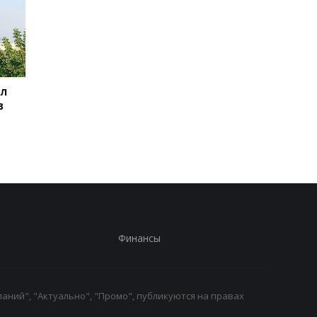
ил
Баллистический
Испания объявила о
в
террор: Зеленский
пограничном контро
сделал заявление
для путешественни
из Италии
Финансы
аний", "Актуально", "Промо", публикуются на правах