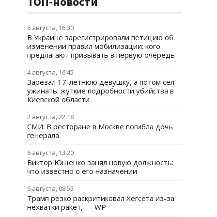
ТОП-новости
6 августа, 16:30
В Украине зарегистрировали петицию об
изменении правил мобилизации: кого
предлагают призывать в первую очередь
4 августа, 16:45
Зарезал 17-летнюю девушку, а потом сел
ужинать: жуткие подробности убийства в
Киевской области
2 августа, 22:18
СМИ: В ресторане в Москве погибла дочь
генерала
6 августа, 13:20
Виктор Ющенко занял новую должность:
что известно о его назначении
6 августа, 08:55
Трамп резко раскритиковал Хегсета из-за
нехватки ракет, — WP