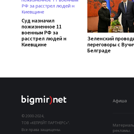
Суд назначил
пожизненное 11
военным РФ за
расстрел людей н
Зеленский провод
Киевщине
переговоры с Вучи
Белграде
Афиша
© 2000-2024,
ТОВ «КЕПРЕЙТ ПАРТНЕРС»".
Материалы,
Все права защищены.
рекламы.