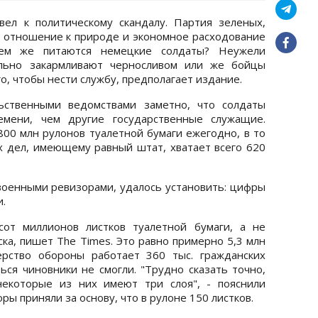
вел к политическому скандалу. Партия зеленых,
е отношение к природе и экономное расходование
Чем же питаются немецкие солдаты? Неужели
ильно закармливают черносливом или же бойцы
о, чтобы нести службу, предполагает издание.
ьственными ведомствами заметно, что солдаты
емени, чем другие государственные служащие.
00 млн рулонов туалетной бумаги ежегодно, в то
х дел, имеющему равный штат, хватает всего 620
военными ревизорами, удалось установить: цифры
.
сот миллионов листков туалетной бумаги, а не
ка, пишет The Times. Это равно примерно 5,3 млн
ерство обороны работает 360 тыс. гражданских
ься чиновники не смогли. "Трудно сказать точно,
некоторые из них имеют три слоя", - пояснили
ы приняли за основу, что в рулоне 150 листков.