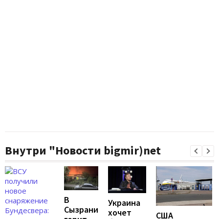
Внутри "Новости bigmir)net
В
Украина
Сызрани
хочет
США