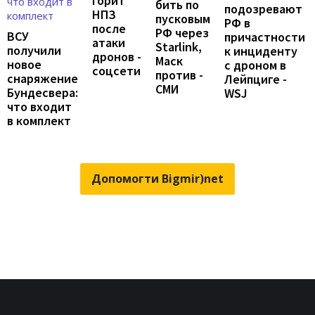
горит
бить по
подозревают
НПЗ
пусковым
РФ в
после
РФ через
ВСУ
причастности
атаки
Starlink,
получили
к инциденту
дронов -
Маск
новое
с дроном в
соцсети
против -
снаряжение
Лейпциге -
СМИ
Бундесвера:
WSJ
что входит
в комплект
Допомогти Bigmir)net