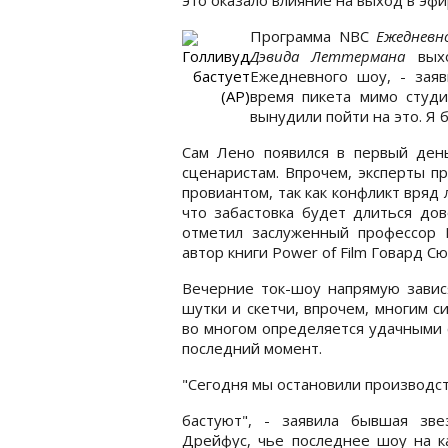
Программа NBC
Ежедневн
Голливуд
Дэвида Леттермана
выхо
бастует
Ежедневного шоу, - зая
(АР)
время пикета мимо студи
вынудили пойти на это. Я 
Сам Лено появился в первый ден
сценаристам. Впрочем, эксперты п
провиантом, так как конфликт вряд
что забастовка будет длиться дов
отметил заслуженный профессор 
автор книги Power of Film Говард Сю
Вечерние ток-шоу напрямую завис
шутки и скетчи, впрочем, многим с
во многом определяется удачными 
последний момент.
"Сегодня мы остановили производс
бастуют", - заявила бывшая зв
Дрейфус, чье последнее шоу на 