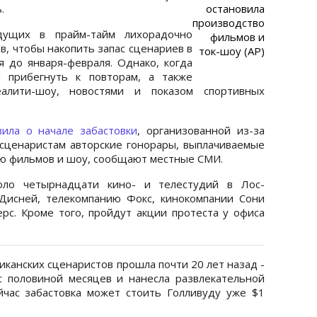
.
остановила
производство
дущих в прайм-тайм лихорадочно
фильмов и
в, чтобы накопить запас сценариев в
ток-шоу (АР)
я до января-февраля. Однако, когда
я прибегнуть к повторам, а также
алити-шоу, новостями и показом спортивных
ила о начале забастовки
, организованной из-за
сценаристам авторские гонорары, выплачиваемые
ью фильмов и шоу, сообщают местные СМИ.
оло четырнадцати кино- и телестудий в Лос-
Дисней, телекомпанию Фокс, кинокомпании Сони
рс. Кроме того, пройдут акции протеста у офиса
иканских сценаристов прошла почти 20 лет назад -
с половиной месяцев и нанесла развлекательной
йчас забастовка может стоить Голливуду уже $1