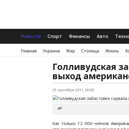
Новости
Спорт
Финансы
Авто
Техн
Главная
Украина
Мир
Столица
Жизнь
Х
Голливудская за
выход американ
25 сентября 2011, 00:00
АР
Как только 12 000 членов Америка
это оказало влияние на выход в эф