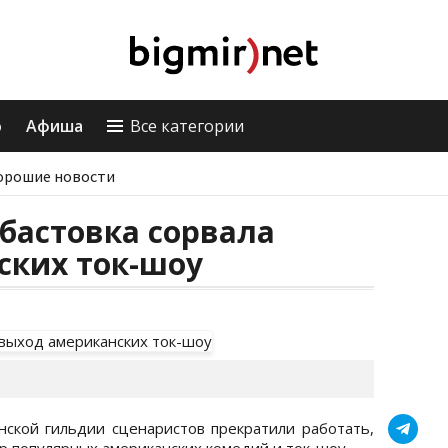
о
Афиша
Все категории
орошие новости
бастовка сорвала
ских ток-шоу
нской гильдии сценаристов прекратили работать,
ир популярных американских комедий и ток-шоу.