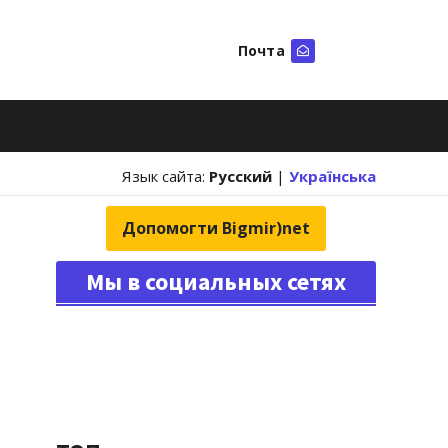
Почта
Искать
Язык сайта:
Русский
|
Українська
Допомогти Bigmir)net
Мы в социальных сетях