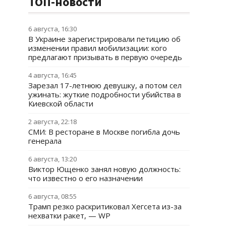
ТОП-новости
6 августа, 16:30
В Украине зарегистрировали петицию об
изменении правил мобилизации: кого
предлагают призывать в первую очередь
4 августа, 16:45
Зарезал 17-летнюю девушку, а потом сел
ужинать: жуткие подробности убийства в
Киевской области
2 августа, 22:18
СМИ: В ресторане в Москве погибла дочь
генерала
6 августа, 13:20
Виктор Ющенко занял новую должность:
что известно о его назначении
6 августа, 08:55
Трамп резко раскритиковал Хегсета из-за
нехватки ракет, — WP