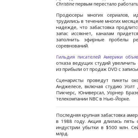
Christine
первым перестало работать
Продюсеры многих сериалов, и
трудились в течение многих месяце
надежде, что забастовка продлитс
запас иссякнет, каналам придетс
заполнить эфирные пробелы ре
соревнований.
Гильдия писателей Америки объяв
отказа ведущих студий увеличить 
из прибыли от продаж DVD с запис
Сценаристы проведут пикеты ок
Анджелесе, включая студию Уолт 
Пикчерс, Юниверсал, Уорнер Бразе
телекомпании NBC в Нью-Йорке.
Последняя крупная забастовка амер
в 1988 году. Акция длилась пять 
индустрии убытки в $500 млн. Се
млрд.