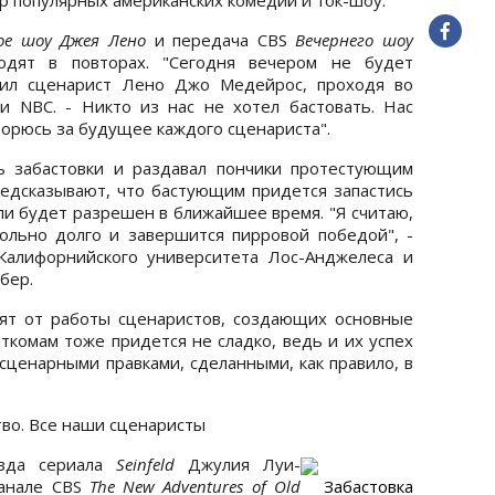
ое шоу Джея Лено
и передача CBS
Вечернего шоу
дят в повторах. "Сегодня вечером не будет
вил сценарист Лено Джо Медейрос, проходя во
и NBC. - Никто из нас не хотел бастовать. Нас
борюсь за будущее каждого сценариста".
ь забастовки и раздавал пончики протестующим
редсказывают, что бастующим придется запастись
 ли будет разрешен в ближайшее время. "Я считаю,
ольно долго и завершится пирровой победой", -
Калифорнийского университета Лос-Анджелеса и
бер.
ят от работы сценаристов, создающих основные
иткомам тоже придется не сладко, ведь и их успех
сценарными правками, сделанными, как правило, в
тво. Все наши сценаристы
езда сериала
Seinfeld
Джулия Луи-
канале CBS
The New Adventures of Old
Забастовка