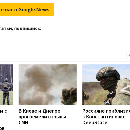
е нас в Google.News
татьи, подпишись:
м с
В Киеве и Днепре
Россияне приблизи
прогремели взрывы -
к Константиновке -
СМИ
DeepState
ов