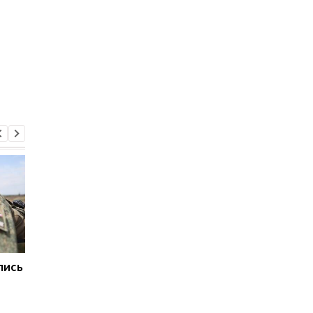
лись
Путин избегает
Жовква рассказал, о
регионов РФ, куда
чем будут говорить
долетают дроны - СМИ
Зеленский и Вучич