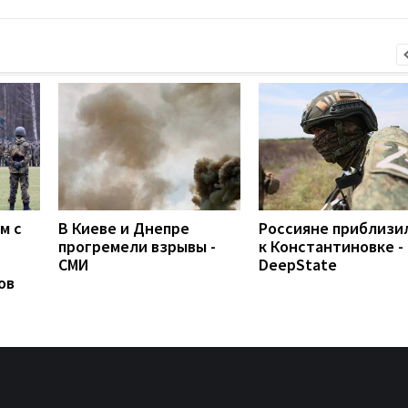
м с
В Киеве и Днепре
Россияне приблизи
прогремели взрывы -
к Константиновке -
СМИ
DeepState
ов