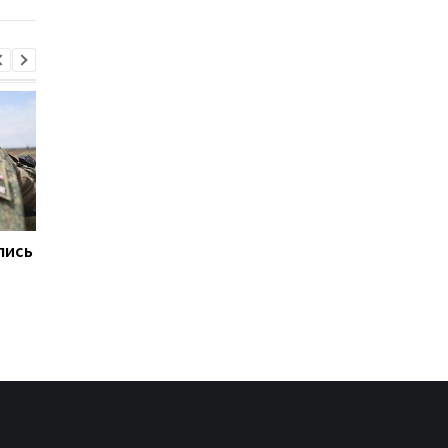
лись
Путин избегает
Жовква рассказал, о
регионов РФ, куда
чем будут говорить
долетают дроны - СМИ
Зеленский и Вучич