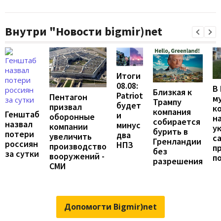
Внутри "Новости bigmir)net
Итоги
08.08:
В
Близкая к
Patriot
Пентагон
м
Трампу
будет
призвал
к
компания
Генштаб
и
оборонные
н
собирается
назвал
минус
компании
у
бурить в
потери
два
увеличить
с
Гренландии
россиян
НПЗ
производство
п
без
за сутки
вооружений -
п
разрешения
СМИ
Допомогти Bigmir)net