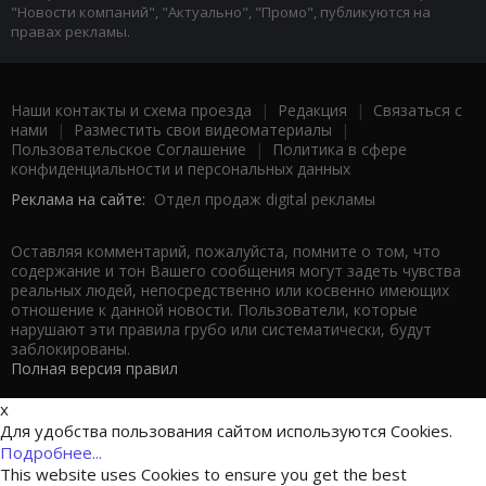
"Новости компаний", "Актуально", "Промо", публикуются на
правах рекламы.
Наши контакты и схема проезда
|
Редакция
|
Связаться с
нами
|
Разместить свои видеоматериалы
|
Пользовательское Соглашение
|
Политика в сфере
конфиденциальности и персональных данных
Реклама на сайте:
Отдел продаж digital рекламы
Оставляя комментарий, пожалуйста, помните о том, что
содержание и тон Вашего сообщения могут задеть чувства
реальных людей, непосредственно или косвенно имеющих
отношение к данной новости. Пользователи, которые
нарушают эти правила грубо или систематически, будут
заблокированы.
Полная версия правил
x
Для удобства пользования сайтом используются Cookies.
Подробнее...
This website uses Cookies to ensure you get the best