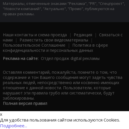
Материалы, отмеченные знаками "Реклама", "PR", "Спецпроект",
"Новости компаний", "Актуально", "Промо", публикуются на
правах рекламы.
Наши контакты и схема проезда
|
Редакция
|
Связаться с
нами
|
Разместить свои видеоматериалы
|
Пользовательское Соглашение
|
Политика в сфере
конфиденциальности и персональных данных
Реклама на сайте:
Отдел продаж digital рекламы
Оставляя комментарий, пожалуйста, помните о том, что
содержание и тон Вашего сообщения могут задеть чувства
реальных людей, непосредственно или косвенно имеющих
отношение к данной новости. Пользователи, которые
нарушают эти правила грубо или систематически, будут
заблокированы.
Полная версия правил
x
Для удобства пользования сайтом используются Cookies.
Подробнее...