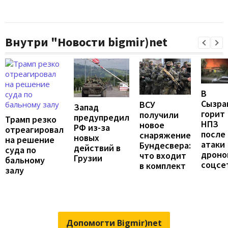
Внутри "Новости bigmir)net
В
Сызра
ВСУ
Запад
горит
получили
предупредил
Трамп резко
НПЗ
новое
РФ из-за
отреагировал
после
снаряжение
новых
на решение
атаки
Бундесвера:
действий в
суда по
дронов
что входит
Грузии
бальному
соцсе
в комплект
залу
Допомогти Bigmir)net