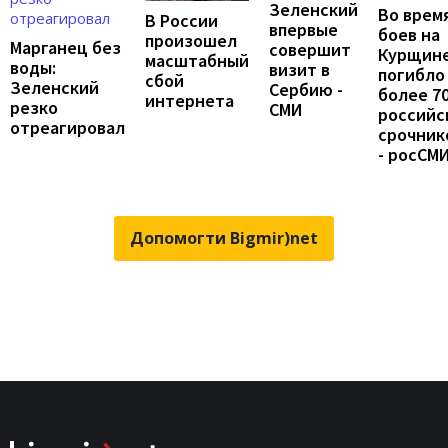
Зеленский
Во врем
В России
впервые
боев на
произошел
Марганец без
совершит
Курщин
масштабный
воды:
визит в
погибло
сбой
Зеленский
Сербию -
более 7
интернета
резко
СМИ
российс
отреагировал
срочник
- росСМ
Допомогти Bigmir)net