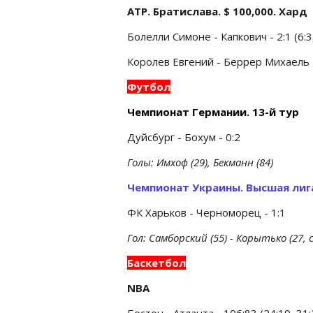
ATP. Братислава. $ 100,000. Хард
Болелли Симоне - Капкович - 2:1 (6:3, 
Королeв Евгений - Беррер Михаель - 0
Футбол
Чемпионат Германии. 13-й тур
Дуйсбург - Бохум - 0:2
Голы: Имхоф (29), Бекманн (84)
Чемпионат Украины. Высшая лиг
ФК Харьков - Черноморец - 1:1
Гол: Самборский (55) - Корытько (27,
Баскетбол
NBA
Бостон - Атланта - 106:83 (24:19, 31: