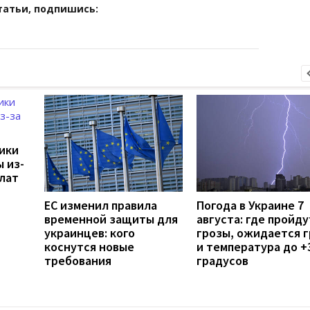
татьи, подпишись:
дики
 из-
лат
ЕС изменил правила
Погода в Украине 7
временной защиты для
августа: где пройду
украинцев: кого
грозы, ожидается 
коснутся новые
и температура до +
требования
градусов