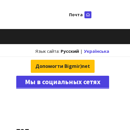
Почта
Искать
Язык сайта:
Русский
|
Українська
Допомогти Bigmir)net
Мы в социальных сетях