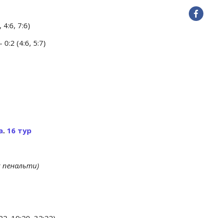
4:6, 7:6)
:2 (4:6, 5:7)
а
.
16 тур
 с пенальти)
22, 19:20, 32:22)