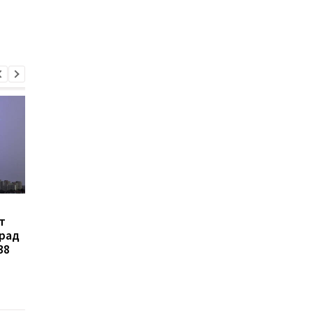
В Украине
Зеленский объявил 
т
зарегистрировали
создании украинско
град
петицию об изменении
баллистики и систе
38
правил мобилизации:
ПРО
кого предлагают
призывать в первую
очередь