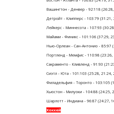
Вашингтон - Денвер - 92:118 (26:28, 
Детройт - Клипперс - 103:79 (31:21, 2
Лейкерс - Миннесота - 107:93 (30:28,
Майами - Финикс - 101:106 (37:29, 23
Нью-Орлеан - Сан-Антонио - 85:97 (24
Портленд - Мемфис - 110:98 (23:26, 2
Сакраменто - Кливленд - 91:93 (21:23
Сиэтл - Юта - 101:103 (25:28, 21:24, 
Филадельфия - Торонто - 103:105 (19
Хьюстон - Милуоки - 104:88 (24:25, 2
Шарлотт - Индиана - 96:87 (24:27, 16
Хоккей