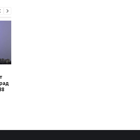
В Украине
Зеленский объявил 
т
зарегистрировали
создании украинско
град
петицию об изменении
баллистики и систе
38
правил мобилизации:
ПРО
кого предлагают
призывать в первую
очередь