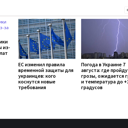
дики
 из-
лат
ЕС изменил правила
Погода в Украине 7
временной защиты для
августа: где пройду
украинцев: кого
грозы, ожидается 
коснутся новые
и температура до +
требования
градусов