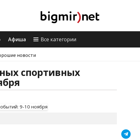
о
Афиша
Все категории
орошие новости
вных спортивных
ября