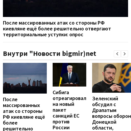
После массированных атак со стороны РФ
киевляне ещё более решительно отвергают
территориальные уступки: опрос
Внутри "Новости bigmir)net
Сибига
отреагировал
Зеленский
После
на новый
обсудил с
массированных
пакет
Драпатым
атак со стороны
санкций ЕС
вопросы оборо
РФ киевляне ещё
против
Донецкой
более
России
области,
решительно