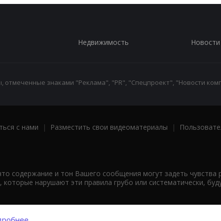
Недвижимость
Новости
 отмеченные знаками "Реклама", "PR", "Спецпроект", "Новости комп
ться с нами
|
Разместить свои видеоматериалы
|
Пользовате
что содержание и тон Вашего сообщения могут задеть чувства 
 которые нарушают эти правила грубо или систематически, буд
робнее...