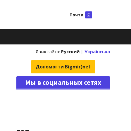
Почта
Искать
Язык сайта:
Русский
|
Українська
Допомогти Bigmir)net
Мы в социальных сетях