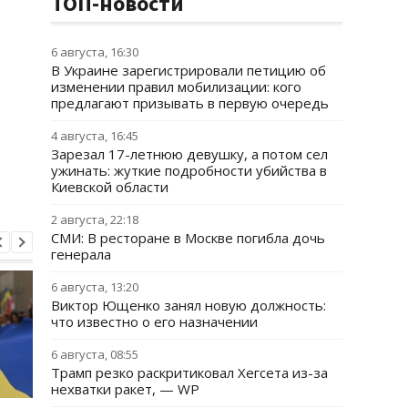
ТОП-новости
6 августа, 16:30
В Украине зарегистрировали петицию об
изменении правил мобилизации: кого
предлагают призывать в первую очередь
4 августа, 16:45
Зарезал 17-летнюю девушку, а потом сел
ужинать: жуткие подробности убийства в
Киевской области
2 августа, 22:18
СМИ: В ресторане в Москве погибла дочь
генерала
6 августа, 13:20
Виктор Ющенко занял новую должность:
что известно о его назначении
6 августа, 08:55
Трамп резко раскритиковал Хегсета из-за
нехватки ракет, — WP