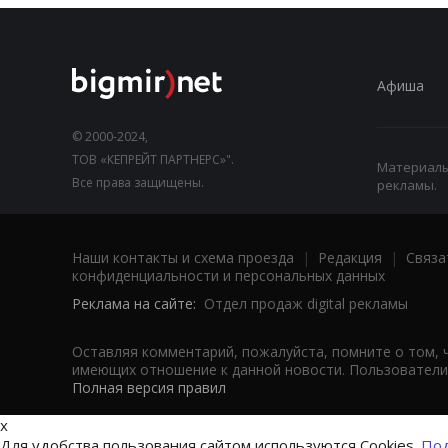
Афиша
© 2000-2024,
ТОВ «КЕПРЕЙТ ПАРТНЕРС»".
Материалы,
Все права защищены.
рекламы.
Наши контакты и схема проезда
|
Редакция
|
Связа
конфиденциальности и персональных данных
Реклама на сайте:
Отдел продаж digital рекламы
Оставляя комментарий, пожалуйста, помните о том, 
имеющих отношение к данной новости. Пользователи,
Полная версия правил
x
Для удобства пользования сайтом используются Cookies.
Под