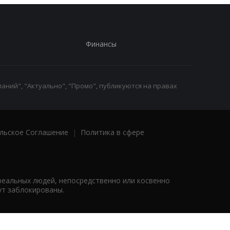
Финансы
аний", "Актуально", "Промо", публикуются на правах
льское Соглашение
|
Политика в сфере
реальных людей, непосредственно или косвенно
ут заблокированы.