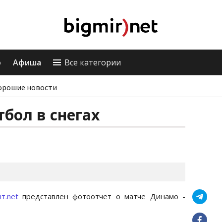
о
Афиша
Все категории
орошие новости
тбол в снегах
т.net
представлен фотоотчет о матче Динамо -