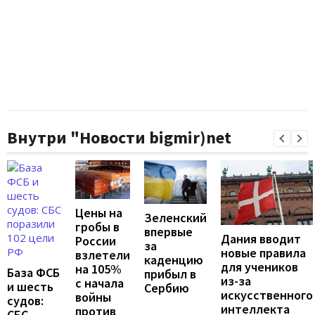
Внутри "Новости bigmir)net
Цены на
Зеленский
гробы в
впервые
Дания вводит
России
за
новые правила
взлетели
каденцию
для учеников
на 105%
База ФСБ
прибыл в
из-за
с начала
и шесть
Сербию
искусственного
войны
судов:
интеллекта
против
СБС