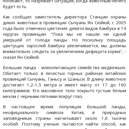
погибают, то назревает ситуация, когда животным нечего
будет есть.
Как сообщил заместитель директора Станции охраны
диких животных в провинции Сычуань Ян Сюйюй, с 2005
года было отмечено цветение девяти видов бамбука в 14
округах провинции. "Пока мы не нашли ни одной
умершей от голода панды. Но поскольку площадь
цветущих зарослей бамбука увеличивается, мы должны
внимательно следить за увеличением дефицита корма", -
сказал Ян Сюйюй.
Большая панда - млекопитающее семейства медвежьих.
Обитает только в лесистых горных районах китайских
провинций Сычуань, Ганьсу и Шаньси. В длину животное
достигает 1,2-1,5 метра и имеет массу от 17 до 160
килограммов. Его массивное тело покрыто густым белым
мехом с черными пятнами вокруг глаз.
В настоящее время популяция большой панды,
неофициального символа Китая, в природных
заповедниках страны насчитывает около 1,6 тысячи
особей. Поэтому ученые пытаются найти способ, как