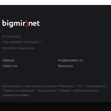
© 2000-2024,
ТОВ «КЕПРЕЙТ ПАРТНЕРС»".
Все права защищены.
Афиша
Недвижимость
Новости
Финансы
Материалы, отмеченные знаками "Реклама", "PR", "Спецпроект",
"Новости компаний", "Актуально", "Промо", публикуются на
правах рекламы.