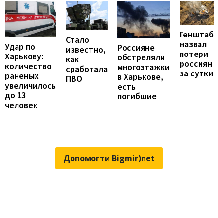
Генштаб
Стало
назвал
Удар по
Россияне
известно,
потери
Харькову:
обстреляли
как
россиян
количество
многоэтажки
сработала
за сутки
раненых
в Харькове,
ПВО
увеличилось
есть
до 13
погибшие
человек
Допомогти Bigmir)net