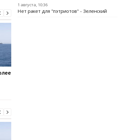
1 августа, 10:36
Нет ракет для "пэтриотов" - Зеленский
олее
Пентагон купит лазеры
Названы потери Рос
для борьбы с дронами
по состоянию на 8
$400 млн - СМИ
августа