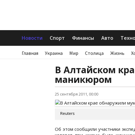
Новости
Спорт
Финансы
Авто
Техн
Главная
Украина
Мир
Столица
Жизнь
Х
В Алтайском кр
маникюром
25 сентября 2011, 00:00
Reuters
Об этом сообщили участники экспе
которая при жизни была женщино