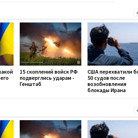
какой
15 скоплений войск РФ
США перехватили б
сего
подверглись ударам -
50 судов после
Генштаб
возобновления
блокады Ирана