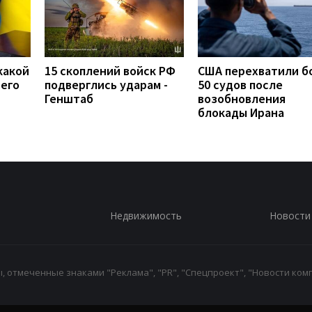
какой
15 скоплений войск РФ
США перехватили б
сего
подверглись ударам -
50 судов после
Генштаб
возобновления
блокады Ирана
Недвижимость
Новости
 отмеченные знаками "Реклама", "PR", "Спецпроект", "Новости комп