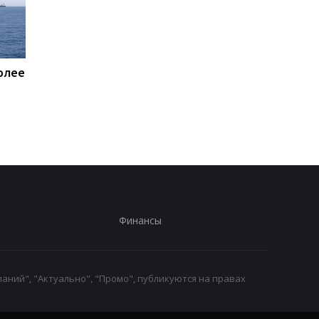
олее
Пентагон купит лазеры
Названы потери Рос
для борьбы с дронами
по состоянию на 8
$400 млн - СМИ
августа
Финансы
аний", "Актуально", "Промо", публикуются на правах