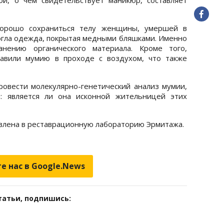
 хорошо сохраниться телу женщины, умершей в
огла одежда, покрытая медными бляшками. Именно
анению органического материала. Кроме того,
тавили мумию в проходе с воздухом, что также
овести молекулярно-генетический анализ мумии,
: является ли она исконной жительницей этих
влена в реставрационную лабораторию Эрмитажа.
е нас в Google.News
татьи, подпишись: