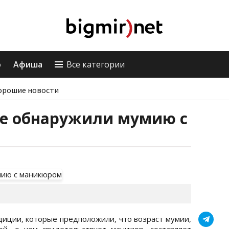
о
Афиша
Все категории
орошие новости
ае обнаружили мумию с
диции, которые предположили, что возраст мумии,
й, о чем свидетельствует маникюр, составляет