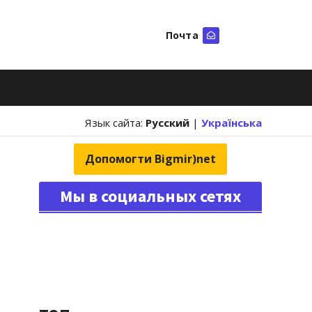
Почта
Искать
Язык сайта:
Русский
|
Українська
Допомогти Bigmir)net
Мы в социальных сетях