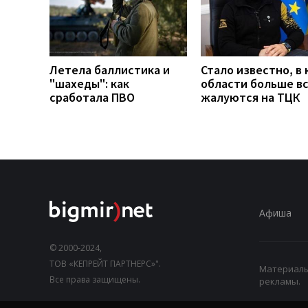
Летела баллистика и
Стало известно, в 
"шахеды": как
области больше в
сработала ПВО
жалуются на ТЦК
Афиша
© 2000-2024,
ТОВ «КЕПРЕЙТ ПАРТНЕРС»".
Материалы,
Все права защищены.
рекламы.