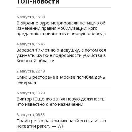
ТОП-новости
6 августа, 16:30
В Украине зарегистрировали петицию об
изменении правил мобилизации: кого
предлагают призывать в первую очередь
4 августа, 16:45
Зарезал 17-летнюю девушку, а потом сел
ужинать: жуткие подробности убийства в
Киевской области
2 августа, 22:18
СМИ: В ресторане в Москве погибла дочь
генерала
6 августа, 13:20
Виктор Ющенко занял новую должность:
что известно о его назначении
6 августа, 08:55
Трамп резко раскритиковал Хегсета из-за
нехватки ракет, — WP