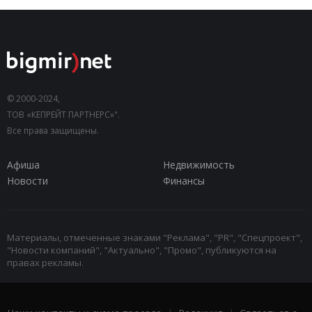
© 2000-2024,
ТОВ «КЕПРЕЙТ ПАРТНЕРС»".
Все права защищены.
Афиша
Недвижимость
Новости
Финансы
Материалы, отмеченные знаками "Реклама", "PR", "Спецпроект",
"Новости компаний", "Актуально", "Промо", публикуются на
правах рекламы.