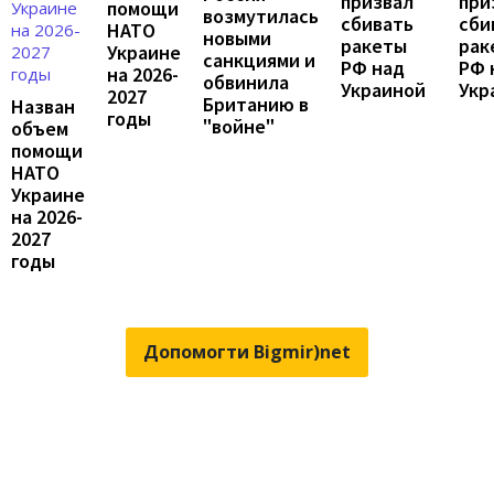
призвал
при
помощи
возмутилась
сбивать
сби
НАТО
новыми
ракеты
рак
Украине
санкциями и
РФ над
РФ 
на 2026-
обвинила
Украиной
Укр
2027
Британию в
Назван
годы
"войне"
объем
помощи
НАТО
Украине
на 2026-
2027
годы
Допомогти Bigmir)net