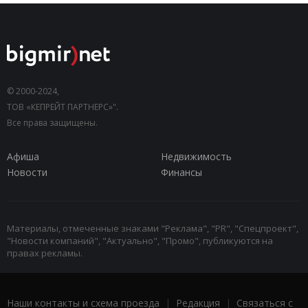
© 2000-2024,
ТОВ «КЕПРЕЙТ ПАРТНЕРС»".
Все права защищены.
Афиша
Недвижимость
Новости
Финансы
Материалы, отмеченные знаками "Реклама", "PR", "Спецпроект",
"Новости компаний", "Актуально", "Промо", публикуются на
правах рекламы.
Наши контакты и схема проезда
|
Редакция
|
Связаться с