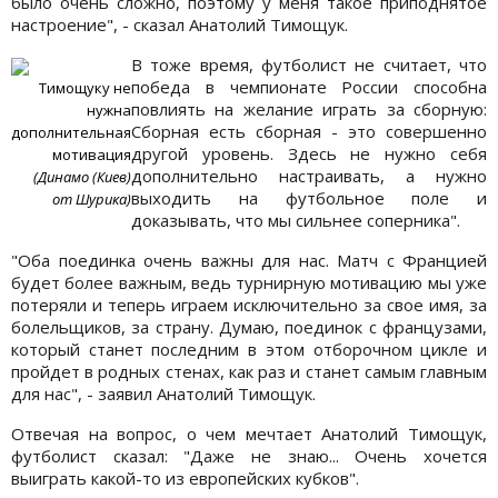
было очень сложно, поэтому у меня такое приподнятое
настроение", - сказал Анатолий Тимощук.
В тоже время, футболист не считает, что
победа в чемпионате России способна
Тимощуку не
повлиять на желание играть за сборную:
нужна
Сборная есть сборная - это совершенно
дополнительная
другой уровень. Здесь не нужно себя
мотивация
дополнительно настраивать, а нужно
(Динамо (Киев)
выходить на футбольное поле и
от Шурика)
доказывать, что мы сильнее соперника".
"Оба поединка очень важны для нас. Матч с Францией
будет более важным, ведь турнирную мотивацию мы уже
потеряли и теперь играем исключительно за свое имя, за
болельщиков, за страну. Думаю, поединок с французами,
который станет последним в этом отборочном цикле и
пройдет в родных стенах, как раз и станет самым главным
для нас", - заявил Анатолий Тимощук.
Отвечая на вопрос, о чем мечтает Анатолий Тимощук,
футболист сказал: "Даже не знаю... Очень хочется
выиграть какой-то из европейских кубков".