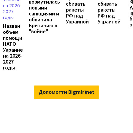
к
возмутилась
сбивать
сбивать
у
новыми
ракеты
ракеты
к
санкциями и
РФ над
РФ над
б
обвинила
Украиной
Украиной
р
Британию в
Назван
"войне"
объем
помощи
НАТО
Украине
на 2026-
2027
годы
Допомогти Bigmir)net