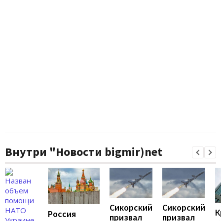
Внутри "Новости bigmir)net
Сикорский
Сикорский
К
Россия
призвал
призвал