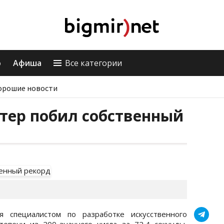
о
Афиша
Все категории
орошие новости
тер побил собственный
я специалистом по разработке искусственного
тепени из 200-значного числа за 72,4 секунды,