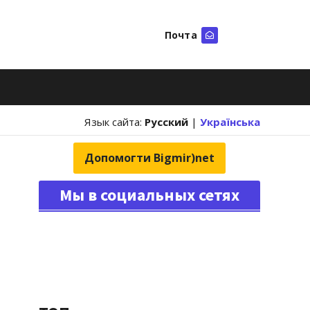
Почта
Искать
Язык сайта:
Русский
|
Українська
Допомогти Bigmir)net
Мы в социальных сетях