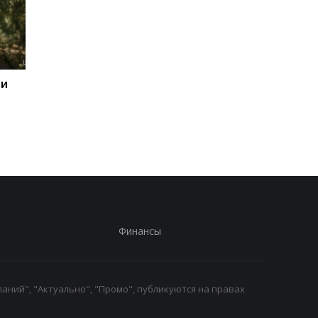
 и
Стало известно, в какой
15 скоплений войск 
области больше всего
подверглись ударам 
жалуются на ТЦК
Генштаб
Финансы
аний", "Актуально", "Промо", публикуются на правах