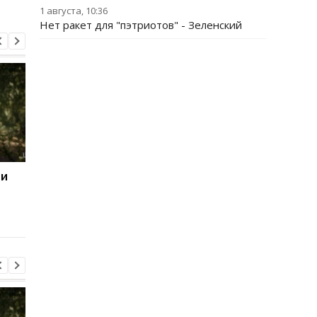
1 августа, 10:36
Нет ракет для "пэтриотов" - Зеленский
 и
Стало известно, в какой
15 скоплений войск 
области больше всего
подверглись ударам 
жалуются на ТЦК
Генштаб