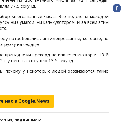
лял 77,5 секунд.
ыбор многозначные числа. Все подсчеты молодой
уясь ни бумагой, ни калькулятором. И за всем этим
ста.
ру потребовались антидепрессанты, которые, по
грузку на сердце.
же принадлежит рекорд по извлечению корня 13-й
 г. у него на это ушло 13,5 секунд.
ь, почему у некоторых людей развиваются такие
е нас в Google.News
татьи, подпишись: