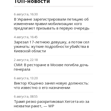
ТОП-новости
6 августа, 16:30
В Украине зарегистрировали петицию об
изменении правил мобилизации: кого
предлагают призывать в первую очередь
4 августа, 16:45
Зарезал 17-летнюю девушку, а потом сел
ужинать: жуткие подробности убийства в
Киевской области
2 августа, 22:18
СМИ: В ресторане в Москве погибла дочь
генерала
6 августа, 13:20
Виктор Ющенко занял новую должность:
что известно о его назначении
6 августа, 08:55
Трамп резко раскритиковал Хегсета из-за
нехватки ракет, — WP