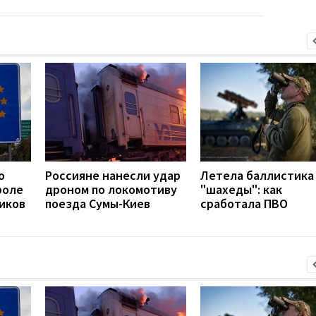
о
Россияне нанесли удар
Летела баллистика
роле
дроном по локомотиву
"шахеды": как
иков
поезда Сумы-Киев
сработала ПВО