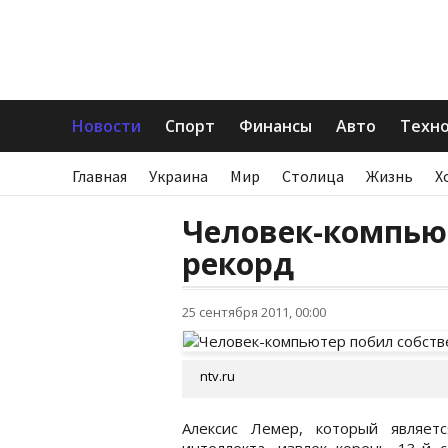
Новости
Спорт
Финансы
Авто
Техн
Главная
Украина
Мир
Столица
Жизнь
Х
Человек-компью
рекорд
25 сентября 2011, 00:00
ntv.ru
Алексис Лемер, который являетс
интеллекта, извлек корень 13-й с