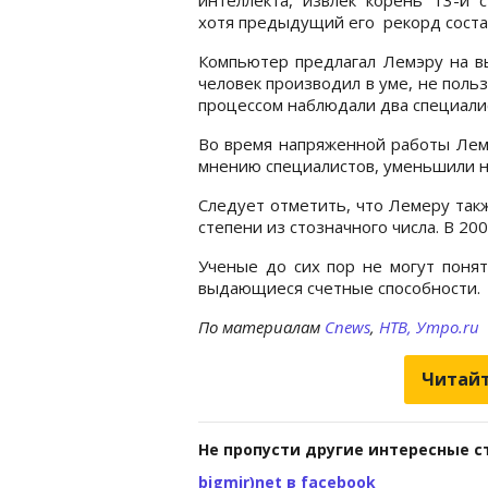
хотя предыдущий его рекорд состав
Компьютер предлагал Лемэру на в
человек производил в уме, не польз
процессом наблюдали два специали
Во время напряженной работы Леме
мнению специалистов, уменьшили на
Следует отметить, что Лемеру так
степени из стозначного числа. В 2002
Ученые до сих пор не могут понят
выдающиеся счетные способности.
По материалам
Cnews
,
НТВ,
Утро.ru
Читайт
Не пропусти другие интересные с
bigmir)net в facebook