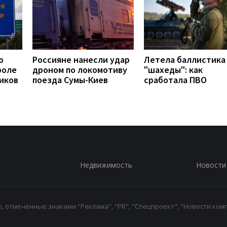
о
Россияне нанесли удар
Летела баллистика
роле
дроном по локомотиву
"шахеды": как
иков
поезда Сумы-Киев
сработала ПВО
Недвижимость
Новости
 отмеченные знаками "Реклама", "PR", "Спецпроект", "Новости комп