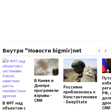
Внутри "Новости bigmir)net
Пут
В Киеве и
изб
Днепре
Россияне
рег
прогремели
приблизились к
РФ, 
взрывы -
Константиновке
дол
СМИ
- DeepState
дрон
В ФРГ над
СМИ
объектом с