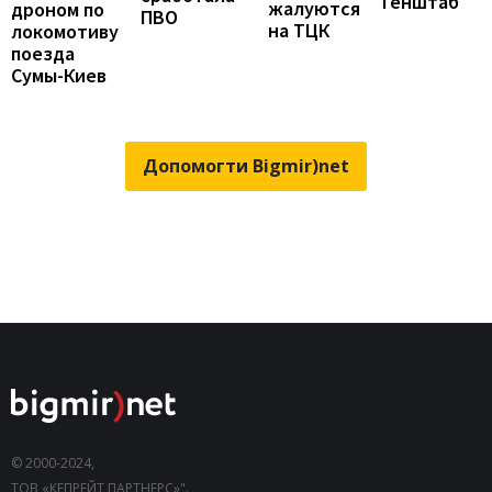
Генштаб
жалуются
дроном по
ПВО
на ТЦК
локомотиву
поезда
Сумы-Киев
Допомогти Bigmir)net
© 2000-2024,
ТОВ «КЕПРЕЙТ ПАРТНЕРС»".