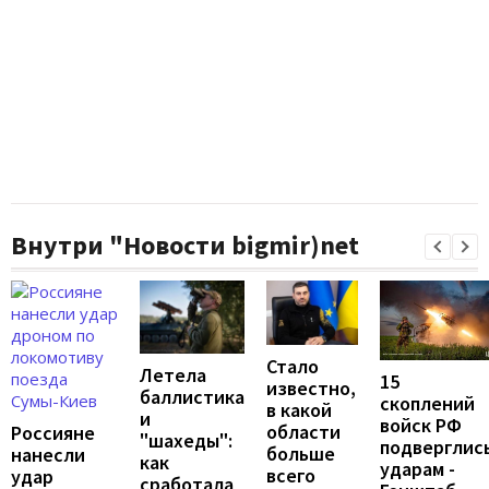
Внутри "Новости bigmir)net
Стало
Летела
15
известно,
баллистика
скоплений
в какой
и
войск РФ
области
Россияне
"шахеды":
подверглис
больше
нанесли
как
ударам -
всего
удар
сработала