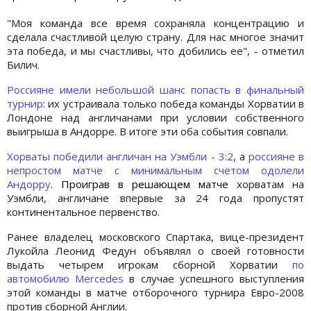
"Моя команда все время сохраняла концентрацию и
сделала счастливой целую страну. Для нас многое значит
эта победа, и мы счастливы, что добились ее", - отметил
Билич.
Россияне имели небольшой шанс попасть в финальный
турнир
: их устраивала только победа команды Хорватии в
Лондоне над англичанами при условии собственного
выигрыша в Андорре. В итоге эти оба события совпали.
Хорваты победили англичан на Уэмбли - 3:2
, а
россияне в
непростом матче с минимальным счетом одолели
Андорру
.
Проиграв в решающем матче
хорватам на
Уэмбли, англичане впервые за 24 года пропустят
континентальное первенство.
Ранее владелец московского Спартака, вице-президент
Лукойла Леонид Федун объявлял о своей готовности
выдать четырем игрокам сборной Хорватии
по
автомобилю Mercedes
в случае успешного выступления
этой команды в матче отборочного турнира Евро-2008
против сборной Англии.