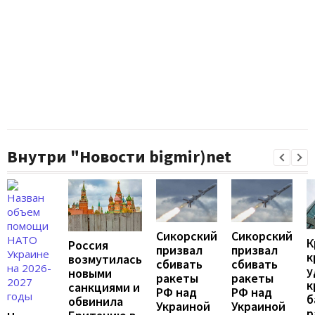
Внутри "Новости bigmir)net
Сикорский
Сикорский
К
Россия
призвал
призвал
к
возмутилась
сбивать
сбивать
у
новыми
ракеты
ракеты
к
санкциями и
РФ над
РФ над
б
обвинила
Украиной
Украиной
р