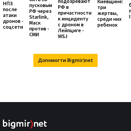
подозревают
Киевщине:
НПЗ
пусковым
РФ в
три
после
РФ через
причастности
жертвы,
атаки
Starlink,
к инциденту
среди них
дронов -
Маск
с дроном в
ребенок
соцсети
против -
Лейпциге -
СМИ
WSJ
Допомогти Bigmir)net