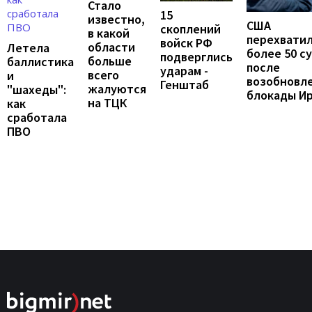
Стало
15
известно,
США
скоплений
в какой
перехвати
войск РФ
области
Летела
более 50 с
подверглись
больше
баллистика
после
ударам -
всего
и
возобновл
Генштаб
жалуются
"шахеды":
блокады И
на ТЦК
как
сработала
ПВО