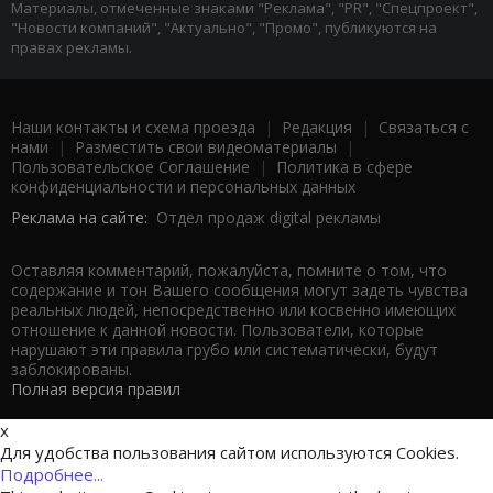
Материалы, отмеченные знаками "Реклама", "PR", "Спецпроект",
"Новости компаний", "Актуально", "Промо", публикуются на
правах рекламы.
Наши контакты и схема проезда
|
Редакция
|
Связаться с
нами
|
Разместить свои видеоматериалы
|
Пользовательское Соглашение
|
Политика в сфере
конфиденциальности и персональных данных
Реклама на сайте:
Отдел продаж digital рекламы
Оставляя комментарий, пожалуйста, помните о том, что
содержание и тон Вашего сообщения могут задеть чувства
реальных людей, непосредственно или косвенно имеющих
отношение к данной новости. Пользователи, которые
нарушают эти правила грубо или систематически, будут
заблокированы.
Полная версия правил
x
Для удобства пользования сайтом используются Cookies.
Подробнее...