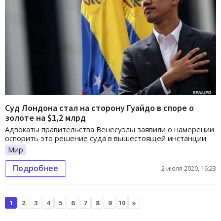
Суд Лондона стал на сторону Гуайдо в споре о
золоте на $1,2 млрд
Адвокаты правительства Венесуэлы заявили о намерении
оспорить это решение суда в вышестоящей инстанции.
Мир
Подробнее
2 июля 2020, 16:23
1
2
3
4
5
6
7
8
9
10
»