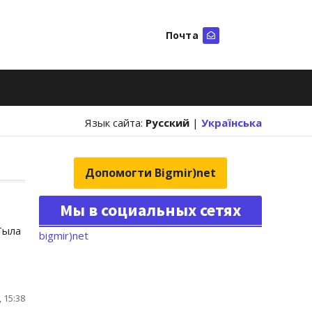
Почта
Искать
Язык сайта:
Русский
|
Українська
Допомогти Bigmir)net
Мы в социальных сетях
Тыла
bigmir)net
 15:38