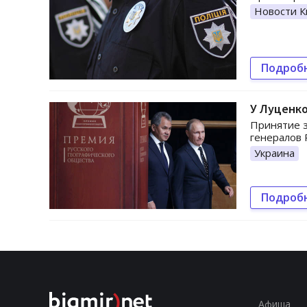
Новости К
Подроб
У Луценко
Принятие з
генералов 
Украина
Подроб
Афиша