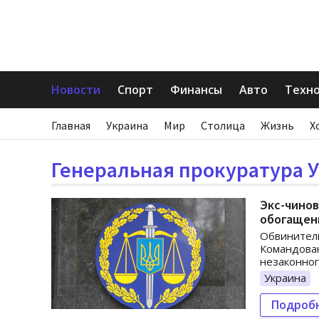
Новости
Спорт
Финансы
Авто
Техн
Главная
Украина
Мир
Столица
Жизнь
Х
Генеральная прокуратура 
Экс-чинов
обогащени
Обвинитель
Командован
незаконног
Украина
Подроб