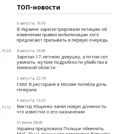
ТОП-новости
6 августа, 16:30
В Украине зарегистрировали петицию об
изменении правил мобилизации: кого
предлагают призывать в первую очередь
 15:24
4 августа, 16:45
Зарезал 17-летнюю девушку, а потом сел
ужинать: жуткие подробности убийства в
Киевской области
2 августа, 22:18
СМИ: В ресторане в Москве погибла дочь
генерала
6 августа, 13:20
Виктор Ющенко занял новую должность:
 11:12
что известно о его назначении
31 июля, 09:45
Украина предложила Польше обменять
МиГ-29 на дроны: что ответили в Варшаве