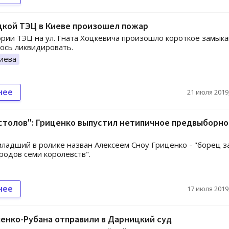
цкой ТЭЦ в Киеве произошел пожар
рии ТЭЦ на ул. Гната Хоцкевича произошло короткое замыка
ось ликвидировать.
иева
нее
21 июля 2019,
столов": Гриценко выпустил нетипичное предвыборно
ладший в ролике назван Алексеем Сноу Гриценко - "борец з
родов семи королевств".
нее
17 июля 2019,
енко-Рубана отправили в Дарницкий суд