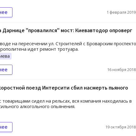
нее
1 февраля 2019,
а Дарнице "провалился" мост: Киевавтодор опроверг
воде на пересечении ул. Строителей с Броварским проспект
рополитена идет ремонт тротуара.
иева
нее
16 ноября 2018,
коростной поезд Интерсити сбил насмерть пьяного
 товарищами сидел на рельсах, вся компания находилась в
сильного алкогольного опьянения.
нее
19 октября 2018,