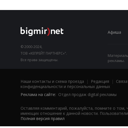
Афиша
© 2000-2024,
ТОВ «КЕПРЕЙТ ПАРТНЕРС»".
Материалы,
Все права защищены.
рекламы.
Наши контакты и схема проезда
|
Редакция
|
Связа
конфиденциальности и персональных данных
Реклама на сайте:
Отдел продаж digital рекламы
Оставляя комментарий, пожалуйста, помните о том, 
имеющих отношение к данной новости. Пользователи,
Полная версия правил