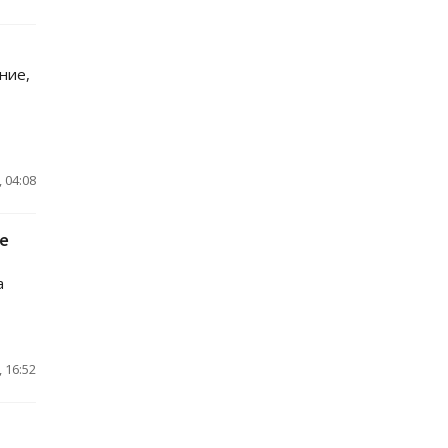
ние,
 04:08
е
а
 16:52