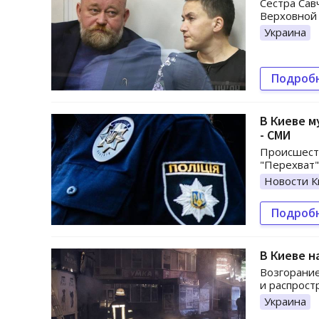
Сестра Сав
Верховной
Украина
Подроб
В Киеве м
- СМИ
Происшеств
"Перехват"
Новости К
Подроб
В Киеве 
Возгорание
и распрост
Украина