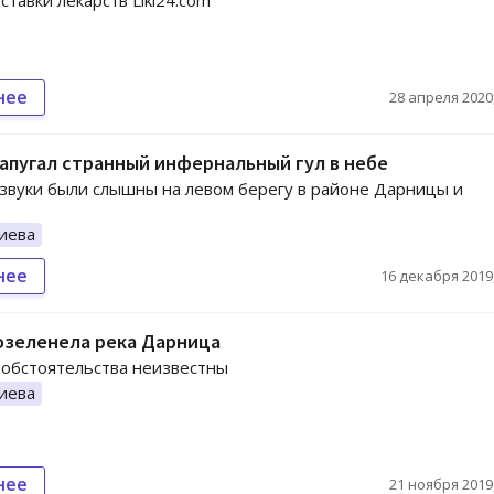
ставки лекарств Liki24.com
нее
28 апреля 2020,
апугал странный инфернальный гул в небе
вуки были слышны на левом берегу в районе Дарницы и
иева
нее
16 декабря 2019,
озеленела река Дарница
обстоятельства неизвестны
иева
нее
21 ноября 2019,