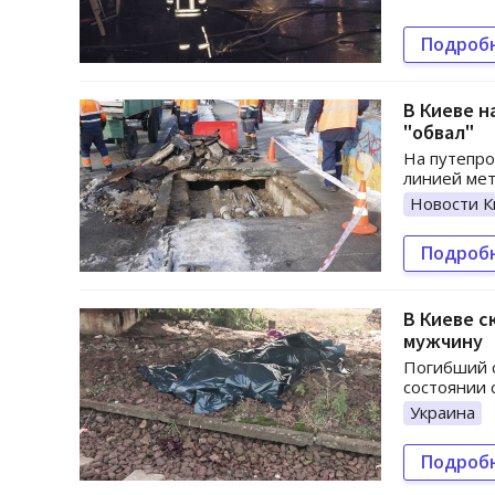
Подроб
В Киеве н
"обвал"
На путепро
линией мет
Новости К
Подроб
В Киеве с
мужчину
Погибший с
состоянии 
Украина
Подроб