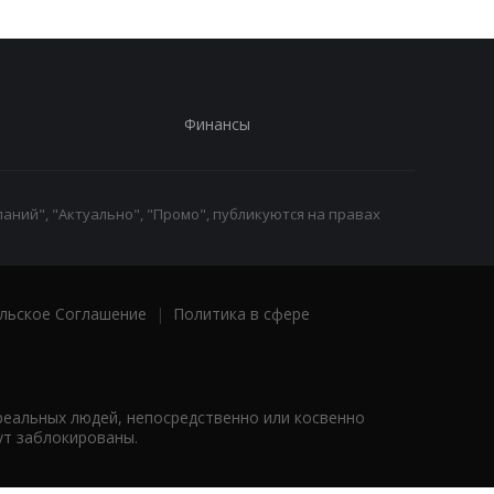
Финансы
аний", "Актуально", "Промо", публикуются на правах
льское Соглашение
|
Политика в сфере
реальных людей, непосредственно или косвенно
ут заблокированы.