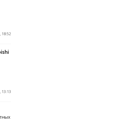
 18:52
ishi
 13:13
отных