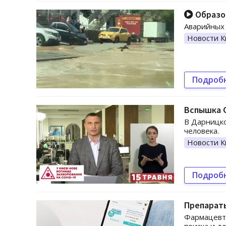
Образов
Аварийных 
Новости К
Подроб
Вспышка C
В Дарницко
человека.
Новости К
Подроб
Препарат
Фармацевти