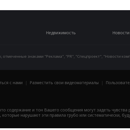
Недвижимость
Новости
 отмеченные знаками "Реклама", "PR", "Спецпроект", "Новости комп
ться с нами
|
Разместить свои видеоматериалы
|
Пользовате
что содержание и тон Вашего сообщения могут задеть чувства 
 которые нарушают эти правила грубо или систематически, буд