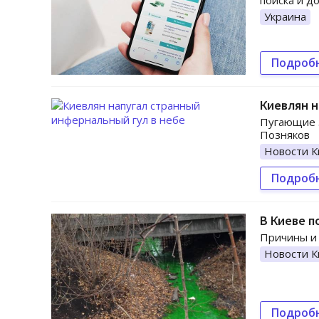
поиска и до
Украина
Подроб
Киевлян н
Пугающие з
Позняков
Новости К
Подроб
В Киеве п
Причины и 
Новости К
Подроб