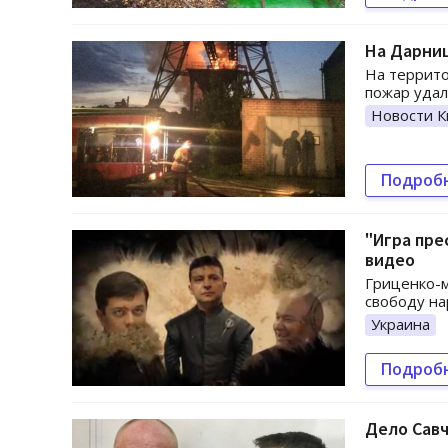
На Дарни
На террито
пожар удал
Новости К
Подроб
"Игра пре
видео
Гриценко-м
свободу на
Украина
Подроб
Дело Савч