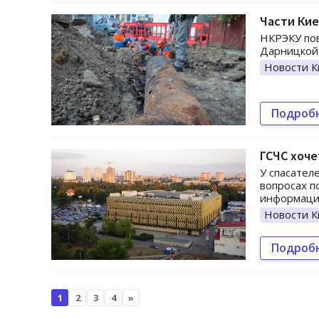
Части Кие
НКРЭКУ пов
Дарницкой 
Новости К
Подроб
ГСЧС хоче
У спасател
вопросах п
информация
Новости К
Подроб
1
2
3
4
»