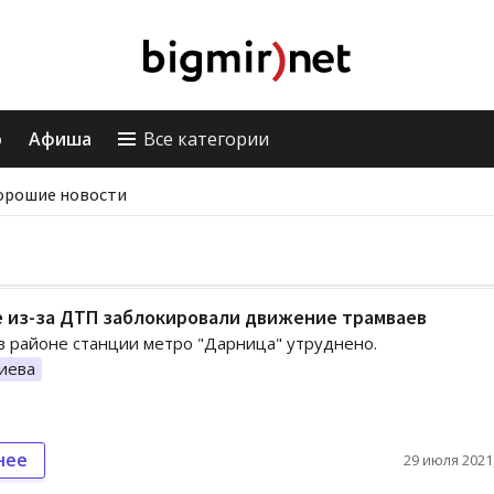
о
Афиша
Все категории
орошие новости
 из-за ДТП заблокировали движение трамваев
 районе станции метро "Дарница" утруднено.
иева
нее
29 июля 2021,