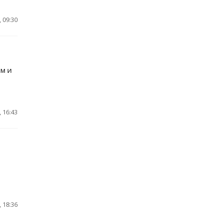
 09:30
ом и
 16:43
 18:36