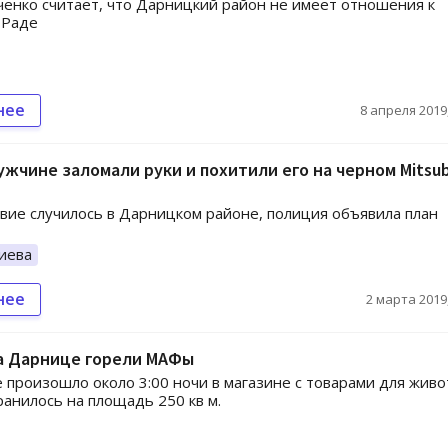
ченко считает, что Дарницкий район не имеет отношения к
 Раде
нее
8 апреля 2019,
ужчине заломали руки и похитили его на черном Mitsub
ие случилось в Дарницком районе, полиция объявила план
иева
нее
2 марта 2019,
на Дарнице горели МАФы
 произошло около 3:00 ночи в магазине с товарами для жив
ранилось на площадь 250 кв м.