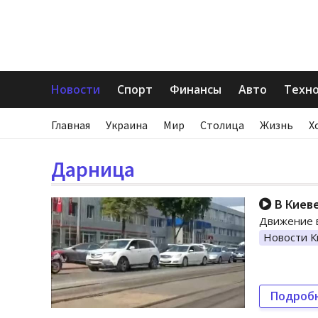
Новости
Спорт
Финансы
Авто
Техн
Главная
Украина
Мир
Столица
Жизнь
Х
Дарница
В Киеве
Движение в
Новости К
Подроб