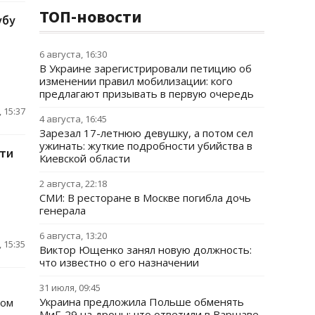
ТОП-новости
убу
6 августа, 16:30
В Украине зарегистрировали петицию об
изменении правил мобилизации: кого
предлагают призывать в первую очередь
 15:37
4 августа, 16:45
Зарезал 17-летнюю девушку, а потом сел
ужинать: жуткие подробности убийства в
сти
Киевской области
2 августа, 22:18
СМИ: В ресторане в Москве погибла дочь
генерала
6 августа, 13:20
 15:35
Виктор Ющенко занял новую должность:
что известно о его назначении
31 июля, 09:45
Украина предложила Польше обменять
сом
МиГ-29 на дроны: что ответили в Варшаве