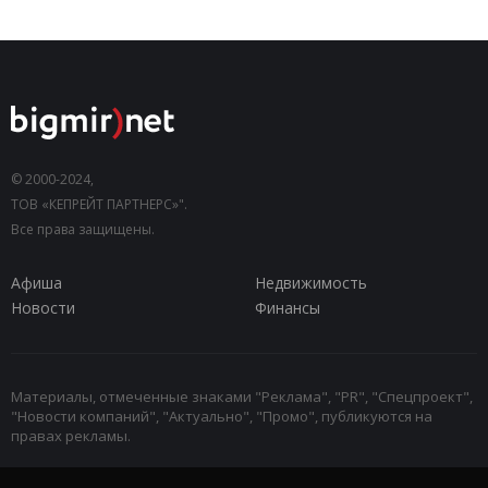
© 2000-2024,
ТОВ «КЕПРЕЙТ ПАРТНЕРС»".
Все права защищены.
Афиша
Недвижимость
Новости
Финансы
Материалы, отмеченные знаками "Реклама", "PR", "Спецпроект",
"Новости компаний", "Актуально", "Промо", публикуются на
правах рекламы.