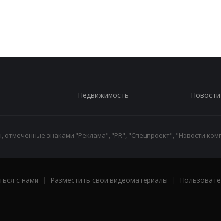
Недвижимость
Новости
 отмеченные знаками "Реклама", "PR", "Спецпроект", "Новости комп
ться с нами
|
Разместить свои видеоматериалы
|
Пользовате