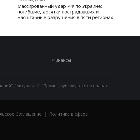
Массированный удар РФ по Украине:
погибшие, десятки пострадавших и
масштабные разрушения в пяти регионах
Финансы
аний", "Актуально", "Промо", публикуются на правах
льское Соглашение
|
Политика в сфере