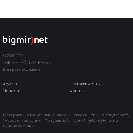
© 2000-2024,
ТОВ «КЕПРЕЙТ ПАРТНЕРС»".
Все права защищены.
Афиша
Недвижимость
Новости
Финансы
Материалы, отмеченные знаками "Реклама", "PR", "Спецпроект",
"Новости компаний", "Актуально", "Промо", публикуются на
правах рекламы.