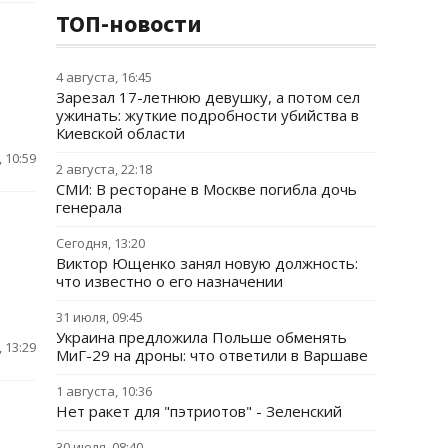
ТОП-новости
4 августа, 16:45
Зарезал 17-летнюю девушку, а потом сел
ужинать: жуткие подробности убийства в
Киевской области
 10:59
2 августа, 22:18
СМИ: В ресторане в Москве погибла дочь
генерала
Сегодня, 13:20
Виктор Ющенко занял новую должность:
что известно о его назначении
31 июля, 09:45
Украина предложила Польше обменять
 13:29
МиГ-29 на дроны: что ответили в Варшаве
1 августа, 10:36
Нет ракет для "пэтриотов" - Зеленский
30 июля, 08:40