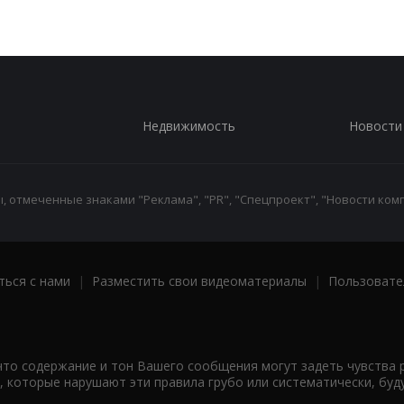
Недвижимость
Новости
 отмеченные знаками "Реклама", "PR", "Спецпроект", "Новости комп
ться с нами
|
Разместить свои видеоматериалы
|
Пользовате
что содержание и тон Вашего сообщения могут задеть чувства 
 которые нарушают эти правила грубо или систематически, буд