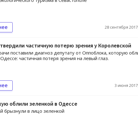
экологического туризма в Севастополе
нее
28 сентября 2017,
дтвердили частичную потерю зрения у Королевской
рачи поставили диагноз депутату от Оппоблока, которую обл
 Одессе: частичная потеря зрения на левый глаз.
нее
3 июня 2017,
кую облили зеленкой в Одессе
й брызнули в лицо зеленкой