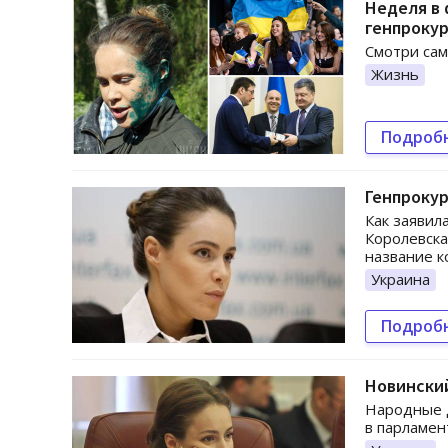
Неделя в 
генпроку
Смотри сам
Жизнь
Подроб
Генпроку
Как заявил
Королевска
название к
Украина
Подроб
Новинский
Народные д
в парламен