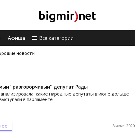
о
Афиша
Все категории
орошие новости
мый "разговорчивый" депутат Рады
анализировала, какие народные депутаты в июне дольше
выступали в парламенте.
нее
8 июля 2020,