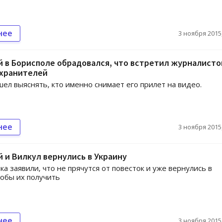
нее
3 ноября 2015,
 в Борисполе обрадовался, что встретил журналистов
охранителей
ел выяснять, кто именно снимает его прилет на видео.
нее
3 ноября 2015,
 и Вилкул вернулись в Украину
ка заявили, что не прячутся от повесток и уже вернулись в
тобы их получить
нее
3 ноября 2015,