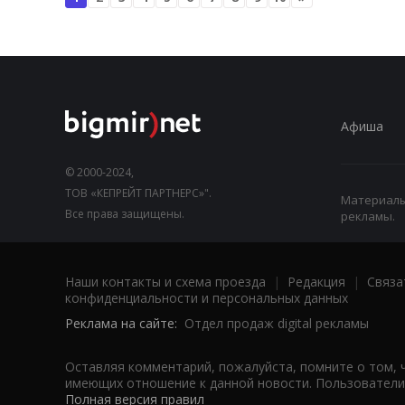
Афиша
© 2000-2024,
ТОВ «КЕПРЕЙТ ПАРТНЕРС»".
Материалы,
Все права защищены.
рекламы.
Наши контакты и схема проезда
|
Редакция
|
Связа
конфиденциальности и персональных данных
Реклама на сайте:
Отдел продаж digital рекламы
Оставляя комментарий, пожалуйста, помните о том, 
имеющих отношение к данной новости. Пользователи,
Полная версия правил