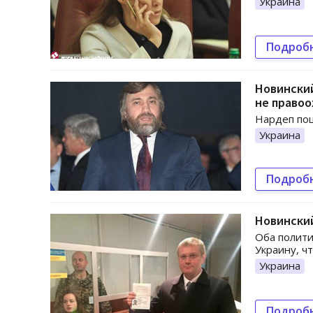
Украина
Подроб
Новинский
не право
Нардеп пош
Украина
Подроб
Новинский
Оба полити
Украину, ч
Украина
Подроб