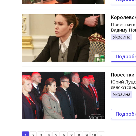
Королевск
Повестки в
Вадиму Нов
Украина
Подроб
Повестки 
Юрий Луцен
являются н
Украина
Подроб
1
2
3
4
5
6
7
8
9
10
»