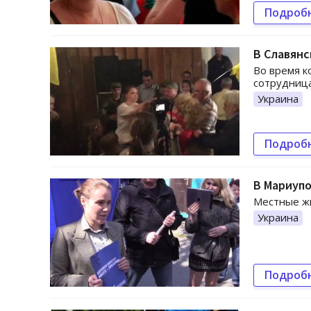
Подроб
В Славянс
Во время к
сотрудница
Украина
Подроб
В Мариупо
Местные жи
Украина
Подроб