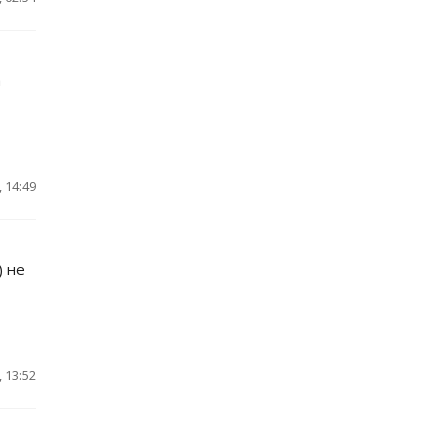
а
 14:49
) не
 13:52