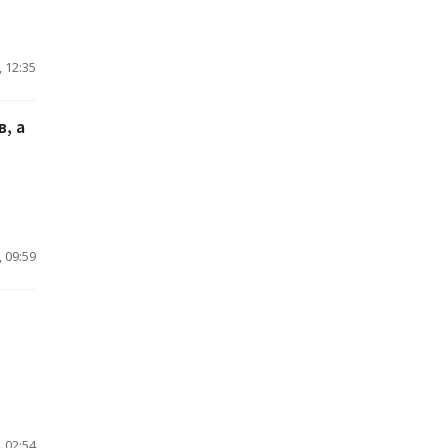
 12:35
, а
 09:59
 02:54