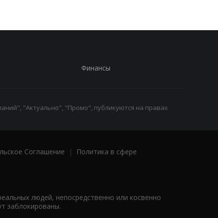
Финансы
аний", "Актуально", "Промо", публикуются на правах
льское Соглашение
|
Политика в сфере
реальных людей, непосредственно или косвенно
ут заблокированы.