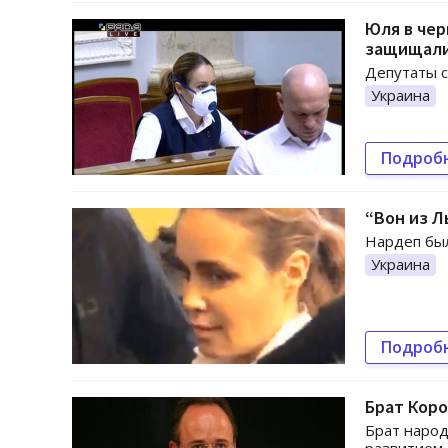
Юля в чер
защищал
Депутаты с
Украина
Подроб
“Вон из Л
Нардеп бы
Украина
Подроб
Брат Коро
Брат народ