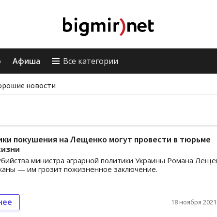
о
Афиша
Все категории
орошие новости
ки покушения на Лещенко могут провести в тюрьме
жизни
убийства министра аграрной политики Украины Романа Леще
жаны — им грозит пожизненное заключение.
нее
18 ноября 2021,