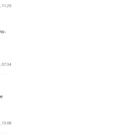
 11:29
ло-
 07:34
ие
 13:08