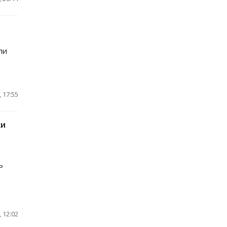
ли
 17:55
ки
ь
 12:02