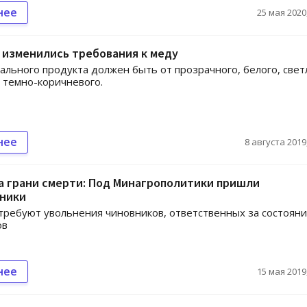
нее
25 мая 2020,
 изменились требования к меду
ального продукта должен быть от прозрачного, белого, свет
 темно-коричневого.
нее
8 августа 2019,
а грани смерти: Под Минагрополитики пришли
ники
требуют увольнения чиновников, ответственных за состоян
ов
нее
15 мая 2019,