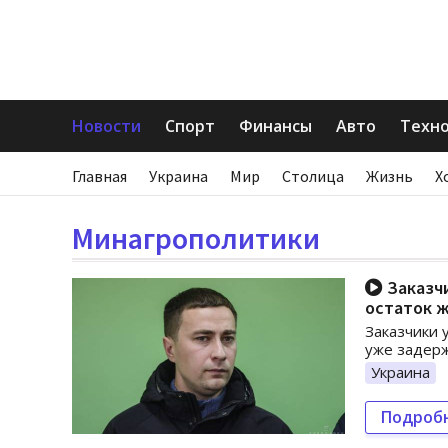
Новости
Спорт
Финансы
Авто
Техн
Главная
Украина
Мир
Столица
Жизнь
Х
Минагрополитики
Заказчи
остаток 
Заказчики 
уже задер
Украина
Подроб