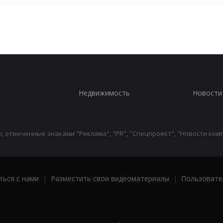
Недвижимость
Новости
 отмеченные знаками "Реклама", "PR", "Спецпроект", "Новости комп
ться с нами
|
Разместить свои видеоматериалы
|
Пользовате