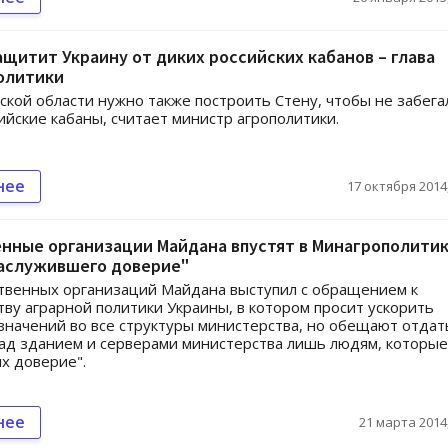
ащитит Украину от диких российских кабанов – глава
олитики
ской области нужно также построить Стену, чтобы не забега
ийские кабаны, считает министр агрополитики.
нее
17 октября 2014,
нные организации Майдана впустят в Минагрополити
заслужившего доверие"
твенных организаций Майдана выступил с обращением к
ву аграрной политики Украины, в котором просит ускорить
значений во все структуры министерства, но обещают отдат
ад зданием и серверами министерства лишь людям, которые
их доверие".
нее
21 марта 2014,