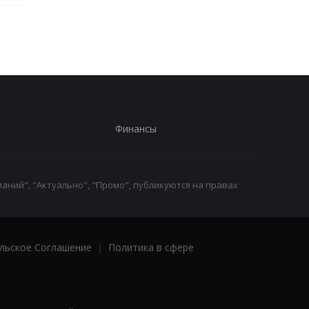
Финансы
аний", "Актуально", "Промо", публикуются на правах
льское Соглашение
|
Политика в сфере