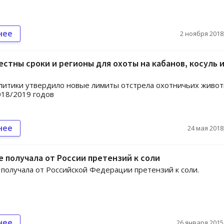
нее
2 ноября 2018,
естны сроки и регионы для охоты на кабанов, косуль 
литики утвердило новые лимиты отстрела охотничьих живо
018/2019 годов
нее
24 мая 2018,
е получала от России претензий к соли
 получала от Российской Федерации претензий к соли.
нее
26 января 2015,