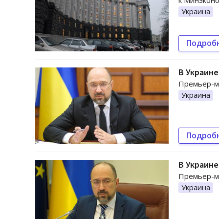
к Минэконо
Украина
Подроб
В Украине
Премьер-ми
Украина
Подроб
В Украине
Премьер-ми
Украина