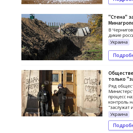
"Стена" з
Минагроп
В Чернигов
дикие росс
Украина
Подроб
Обществе
только "
Ряд общес
Министерст
процесс на
контроль н
"заслужат 
Украина
Подроб