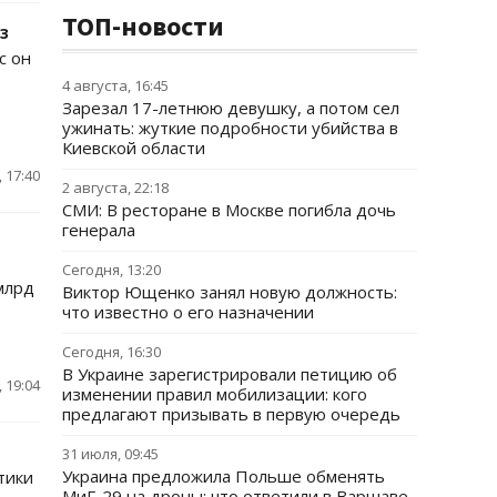
ТОП-новости
з
с он
4 августа, 16:45
Зарезал 17-летнюю девушку, а потом сел
ужинать: жуткие подробности убийства в
Киевской области
 17:40
2 августа, 22:18
СМИ: В ресторане в Москве погибла дочь
генерала
Сегодня, 13:20
млрд
Виктор Ющенко занял новую должность:
что известно о его назначении
Сегодня, 16:30
В Украине зарегистрировали петицию об
 19:04
изменении правил мобилизации: кого
предлагают призывать в первую очередь
31 июля, 09:45
Украина предложила Польше обменять
тики
МиГ-29 на дроны: что ответили в Варшаве