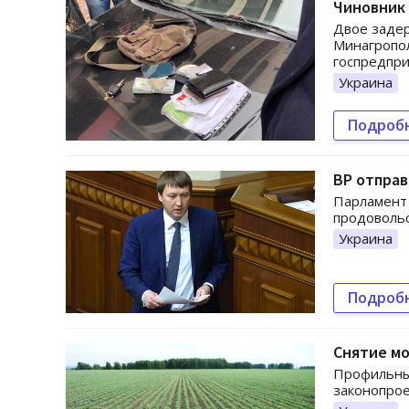
Чиновник 
Двое заде
Минагропол
госпредпри
Украина
Подроб
ВР отправ
Парламент 
продовольс
Украина
Подроб
Снятие мо
Профильны
законопрое