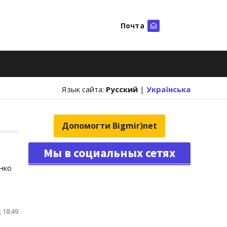
Почта
Искать
Язык сайта:
Русский
|
Українська
Допомогти Bigmir)net
Мы в социальных сетях
нко
 18:49