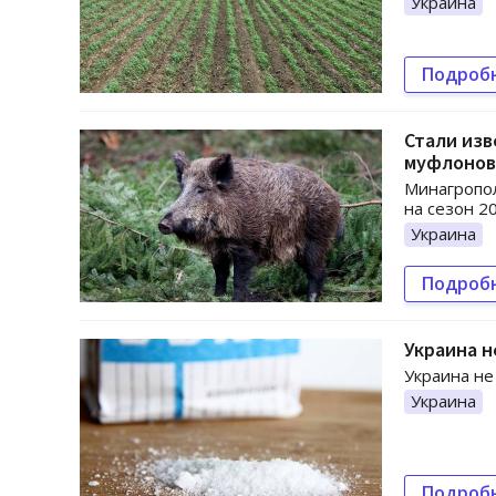
Украина
Подроб
Стали изв
муфлонов
Минагропо
на сезон 2
Украина
Подроб
Украина н
Украина не
Украина
Подроб