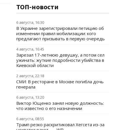
ТОП-новости
6 августа, 16:30
В Украине зарегистрировали петицию об
изменении правил мобилизации: кого
предлагают призывать в первую очередь
4 августа, 16:45
Зарезал 17-летнюю девушку, а потом сел
ужинать: жуткие подробности убийства в
Киевской области
2 августа, 22:18
СМИ: В ресторане в Москве погибла дочь
генерала
6 августа, 13:20
Виктор Ющенко занял новую должность:
что известно о его назначении
6 августа, 08:55
Трамп резко раскритиковал Хегсета из-за
нехватки ракет, — WP