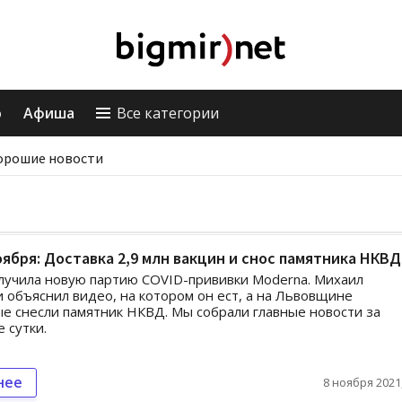
о
Афиша
Все категории
орошие новости
оября: Доставка 2,9 млн вакцин и снос памятника НКВД
лучила новую партию COVID-прививки Moderna. Михаил
 объяснил видео, на котором он ест, а на Львовщине
е снесли памятник НКВД. Мы собрали главные новости за
 сутки.
нее
8 ноября 2021,