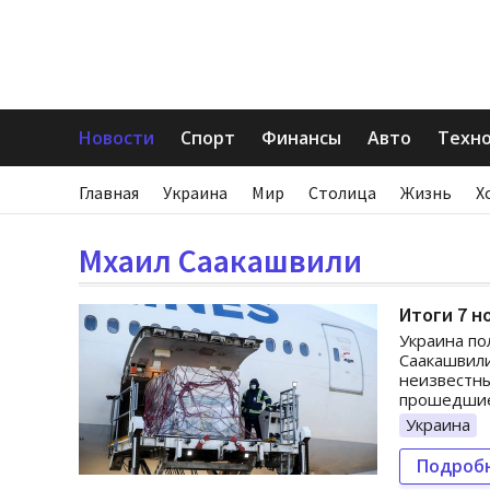
Новости
Спорт
Финансы
Авто
Техн
Главная
Украина
Мир
Столица
Жизнь
Х
Мхаил Саакашвили
Итоги 7 н
Украина по
Саакашвили
неизвестны
прошедшие
Украина
Подроб