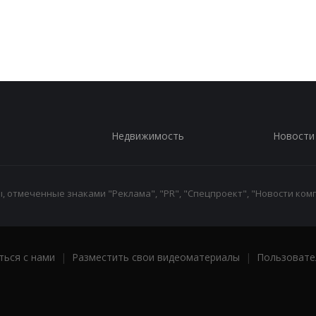
Недвижимость
Новости
 отмеченные знаками "Реклама", "PR", "Спецпроект", "Новости комп
ться с нами
|
Разместить свои видеоматериалы
|
Пользовате