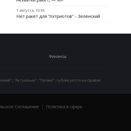
1 августа, 10:36
Нет ракет для "пэтриотов" - Зеленский
Финансы
аний", "Актуально", "Промо", публикуются на правах
льское Соглашение
|
Политика в сфере