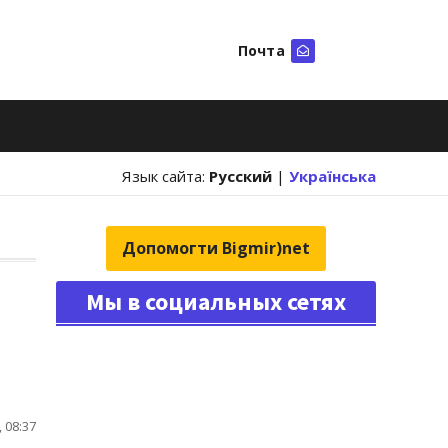
Почта
Искать
Язык сайта:
Русский
|
Українська
Допомогти Bigmir)net
Мы в социальных сетях
 08:37