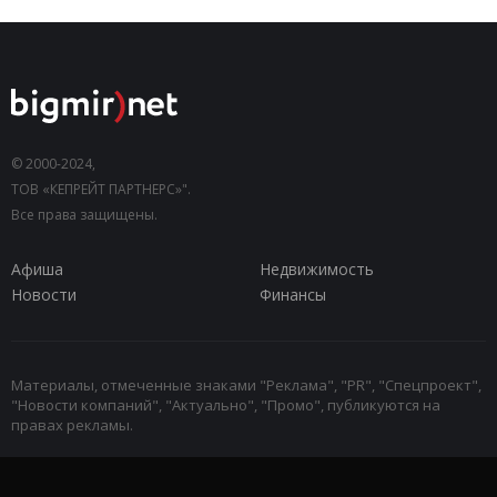
© 2000-2024,
ТОВ «КЕПРЕЙТ ПАРТНЕРС»".
Все права защищены.
Афиша
Недвижимость
Новости
Финансы
Материалы, отмеченные знаками "Реклама", "PR", "Спецпроект",
"Новости компаний", "Актуально", "Промо", публикуются на
правах рекламы.