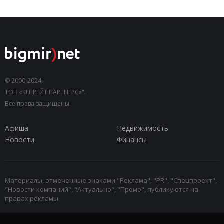
© 2000-2024,
ТОВ «КЕПРЕЙТ ПАРТНЕРС»".
Все права защищены.
Афиша
Недвижимость
Новости
Финансы
Материалы, отмеченные знаками "Реклама", "PR", "Спецпроект",
"Новости компаний", "Актуально", "Промо", публикуются на
правах рекламы.