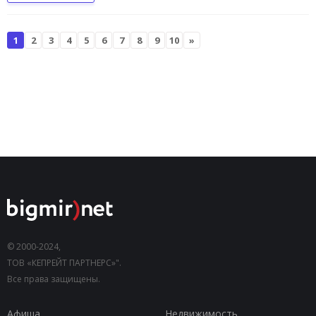
1
2
3
4
5
6
7
8
9
10
»
© 2000-2024,
ТОВ «КЕПРЕЙТ ПАРТНЕРС»".
Все права защищены.
Афиша
Недвижимость