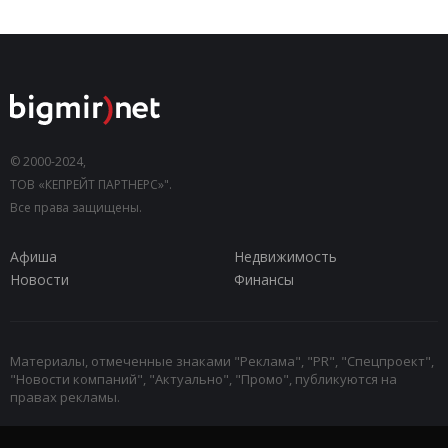
© 2000-2024,
ТОВ «КЕПРЕЙТ ПАРТНЕРС»".
Все права защищены.
Афиша
Недвижимость
Новости
Финансы
Материалы, отмеченные знаками "Реклама", "PR", "Спецпроект",
"Новости компаний", "Актуально", "Промо", публикуются на
правах рекламы.