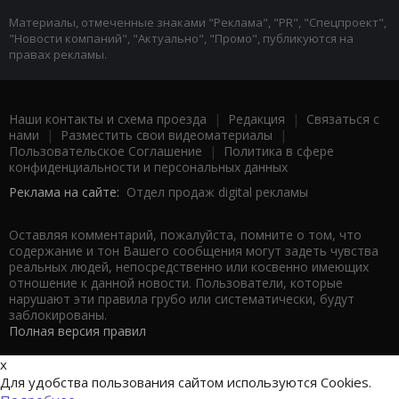
Материалы, отмеченные знаками "Реклама", "PR", "Спецпроект",
"Новости компаний", "Актуально", "Промо", публикуются на
правах рекламы.
Наши контакты и схема проезда
|
Редакция
|
Связаться с
нами
|
Разместить свои видеоматериалы
|
Пользовательское Соглашение
|
Политика в сфере
конфиденциальности и персональных данных
Реклама на сайте:
Отдел продаж digital рекламы
Оставляя комментарий, пожалуйста, помните о том, что
содержание и тон Вашего сообщения могут задеть чувства
реальных людей, непосредственно или косвенно имеющих
отношение к данной новости. Пользователи, которые
нарушают эти правила грубо или систематически, будут
заблокированы.
Полная версия правил
x
Для удобства пользования сайтом используются Cookies.