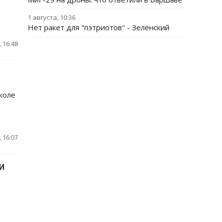
1 августа, 10:36
Нет ракет для "пэтриотов" - Зеленский
 16:48
коле
 16:07
И