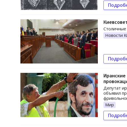
Подроб
Киевсовет
Столичные 
Новости К
Подроб
Иранские
провокац
Депутат ир
объявил п
фривольног
Мир
Подроб