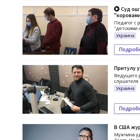
Суд ошт
"коровам
Педагог с 
"детскими 
Украина
Подроб
Притулу у
Ведущего р
слушателя.
Украина
Подроб
В США жур
Мужчина уд