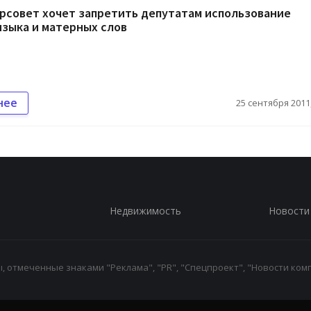
рсовет хочет запретить депутатам использование
языка и матерных слов
нее
25 сентября 2011,
Недвижимость
Новости
 отмеченные знаками "Реклама", "PR", "Спецпроект", "Новости комп