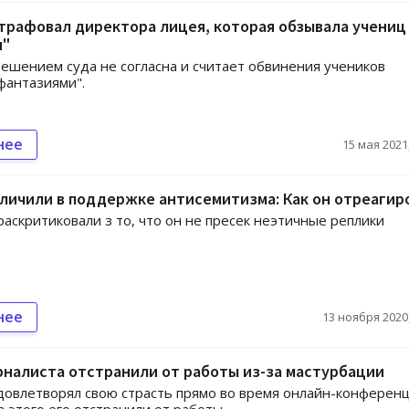
рафовал директора лицея, которая обзывала учениц
и"
решением суда не согласна и считает обвинения учеников
фантазиями".
нее
15 мая 2021,
личили в поддержке антисемитизма: Как он отреагир
аскритиковали з то, что он не пресек неэтичные реплики
нее
13 ноября 2020,
налиста отстранили от работы из-за мастурбации
овлетворял свою страсть прямо во время онлайн-конференц