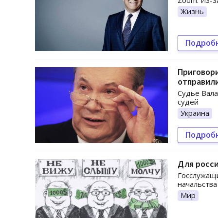
Zoom. Из-з
Жизнь
Подроб
Приговори
отправили
Судье Вала
судей
Украина
Подроб
Для росси
Госслужащ
начальства
Мир