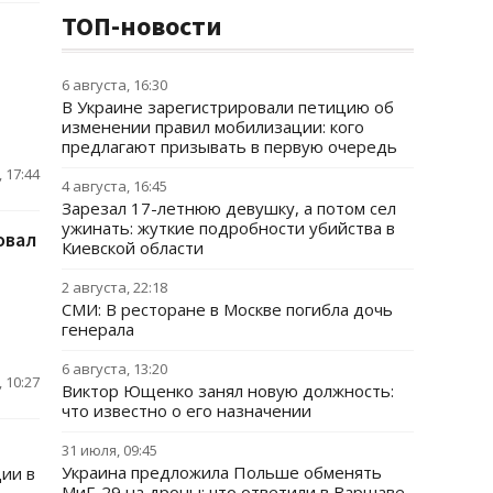
ТОП-новости
6 августа, 16:30
В Украине зарегистрировали петицию об
изменении правил мобилизации: кого
предлагают призывать в первую очередь
 17:44
4 августа, 16:45
Зарезал 17-летнюю девушку, а потом сел
ужинать: жуткие подробности убийства в
овал
Киевской области
2 августа, 22:18
СМИ: В ресторане в Москве погибла дочь
генерала
6 августа, 13:20
 10:27
Виктор Ющенко занял новую должность:
что известно о его назначении
31 июля, 09:45
Украина предложила Польше обменять
ии в
МиГ-29 на дроны: что ответили в Варшаве