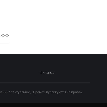
 00:00
Финансы
аний", "Актуально", "Промо", публикуются на правах