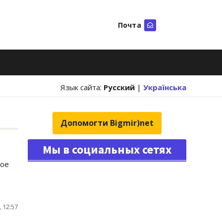
Почта
Искать
Язык сайта:
Русский
|
Українська
Допомогти Bigmir)net
Мы в социальных сетях
вое
 12:57