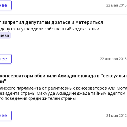
нее
22 мая 2015,
 запретил депутатам драться и материться
депутаты утвердили собственный кодекс этики.
иева
нее
22 января 2015,
 консерваторы обвинили Ахмадинеджада в "сексуаль
ии"
анского парламента от религиозных консерваторов Али Мот
резидента страны Махмуда Ахмадинеджада тайным адептом
о поведения среди жителей страны.
нее
21 мая 2012,