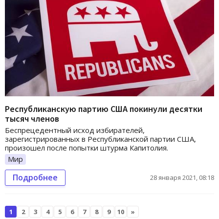
Республиканскую партию США покинули десятки
тысяч членов
Беспрецедентный исход избирателей,
зарегистрированных в Республиканской партии США,
произошел после попытки штурма Капитолия.
Мир
Подробнее
28 января 2021, 08:18
1
2
3
4
5
6
7
8
9
10
»