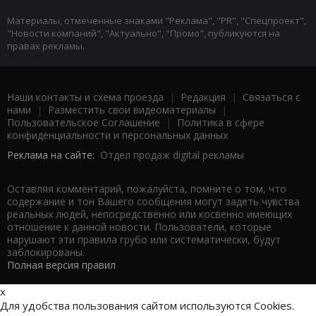
Материалы, отмеченные знаками "Реклама", "PR", "Спецпроект",
"Новости компаний", "Актуально", "Промо", публикуются на
правах рекламы.
Наши контакты и схема проезда
|
Редакция
|
Связаться с
нами
|
Разместить свои видеоматериалы
|
Пользовательское Соглашение
|
Политика в сфере
конфиденциальности и персональных данных
Реклама на сайте:
Отдел продаж digital рекламы
Оставляя комментарий, пожалуйста, помните о том, что
содержание и тон Вашего сообщения могут задеть чувства
реальных людей, непосредственно или косвенно имеющих
отношение к данной новости. Пользователи, которые
нарушают эти правила грубо или систематически, будут
заблокированы.
Полная версия правил
x
Для удобства пользования сайтом используются Cookies.