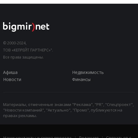
© 2000-2024,
ТОВ «КЕПРЕЙТ ПАРТНЕРС»".
Все права защищены.
Афиша
Недвижимость
Новости
Финансы
Материалы, отмеченные знаками "Реклама", "PR", "Спецпроект",
"Новости компаний", "Актуально", "Промо", публикуются на
правах рекламы.
Наши контакты и схема проезда
|
Редакция
|
Связаться с