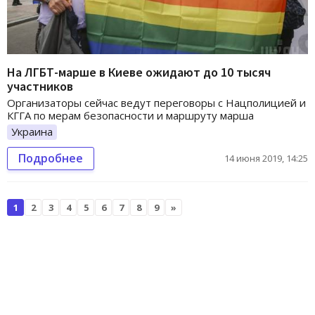
На ЛГБТ-марше в Киеве ожидают до 10 тысяч
участников
Организаторы сейчас ведут переговоры с Нацполицией и
КГГА по мерам безопасности и маршруту марша
Украина
Подробнее
14 июня 2019, 14:25
1
2
3
4
5
6
7
8
9
»