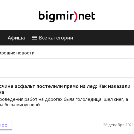
о
Афиша
Все категории
орошие новости
чине асфальт постелили прямо на лед: Как наказали
ка
роведения работ на дорогах была гололедица, шел снег, а
а была минусовой.
нее
28 декабря 2021,