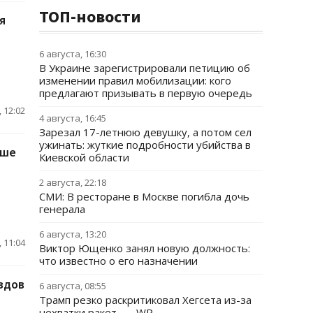
ТОП-новости
я
6 августа, 16:30
В Украине зарегистрировали петицию об
изменении правил мобилизации: кого
предлагают призывать в первую очередь
 12:02
4 августа, 16:45
Зарезал 17-летнюю девушку, а потом сел
ужинать: жуткие подробности убийства в
ьше
Киевской области
2 августа, 22:18
СМИ: В ресторане в Москве погибла дочь
генерала
6 августа, 13:20
 11:04
Виктор Ющенко занял новую должность:
что известно о его назначении
здов
6 августа, 08:55
Трамп резко раскритиковал Хегсета из-за
нехватки ракет, — WP