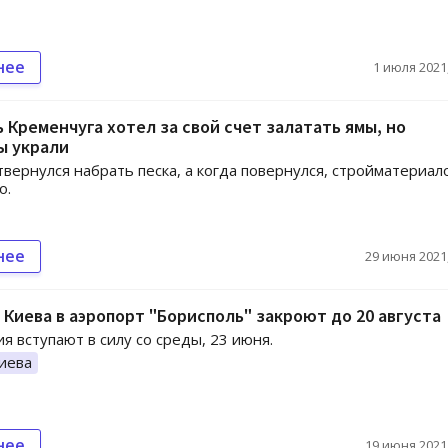
нее
1 июля 2021,
Кременчуга хотел за свой счет залатать ямы, но
ы украли
вернулся набрать песка, а когда повернулся, стройматериал
о.
нее
29 июня 2021,
 Киева в аэропорт "Борисполь" закроют до 20 августа
я вступают в силу со среды, 23 июня.
иева
нее
19 июня 2021,