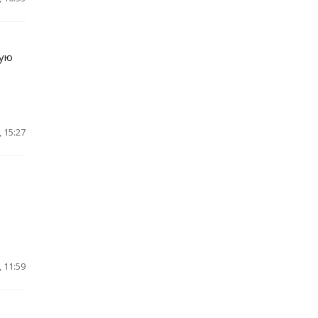
ную
 15:27
 11:59