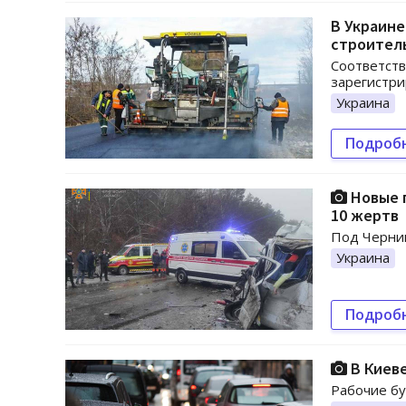
В Украине
строител
Соответст
зарегистри
Украина
Подроб
Новые 
10 жертв
Под Черниг
Украина
Подроб
В Киеве
Рабочие бу