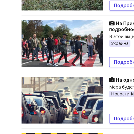
Подроб
На При
подробно
В этой акц
Украина
Подроб
На одно
Мера будет
Новости К
Подроб