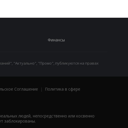
Финансы
аний", "Актуально", "Промо", публикуются на правах
льское Соглашение
|
Политика в сфере
реальных людей, непосредственно или косвенно
ут заблокированы.