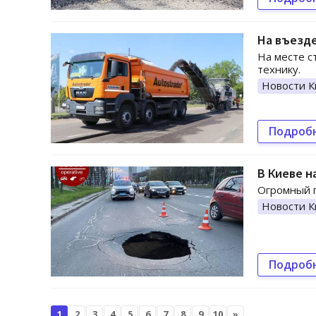
На въезде
На месте с
технику.
Новости К
Подроб
В Киеве н
Огромный п
Новости К
Подроб
1
2
3
4
5
6
7
8
9
10
»