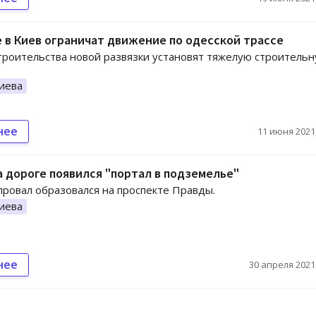
 в Киев ограничат движение по одесской трассе
троительства новой развязки установят тяжелую строитель
иева
нее
11 июня 2021,
а дороге появился "портал в подземелье"
ровал образовался на проспекте Правды.
иева
нее
30 апреля 2021,