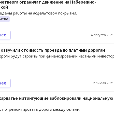
 четверга ограничат движение на Набережно-
кой
едены работы на асфальтовом покрытии.
иева
нее
4 августа 2021,
 озвучили стоимость проезда по платным дорогам
роги будут строить при финансировании частными инвесто
нее
27 июля 2021,
карпатье митингующие заблокировали национальную
т отремонтировать дороги между селами.