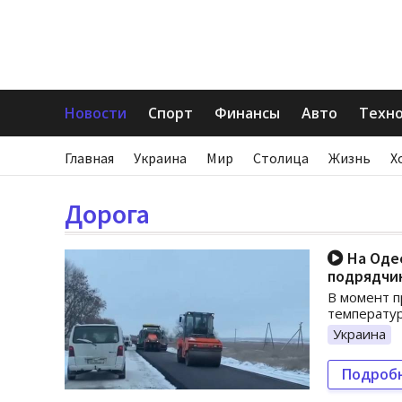
Новости
Спорт
Финансы
Авто
Техн
Главная
Украина
Мир
Столица
Жизнь
Х
Дорога
На Одес
подрядчи
В момент п
температур
Украина
Подроб