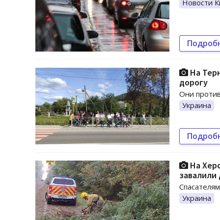
Новости К
Подроб
На Тер
дорогу
Они против
Украина
Подроб
На Херс
завалили 
Спасателям
Украина