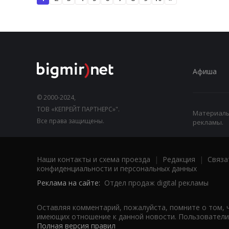
Афиша
© 2000-2024,
ТОВ «КЕПРЕЙТ ПАРТНЕРС»".
Материалы,
Все права защищены.
рекламы.
Наши контакты и схема проезда
|
Редакция
|
Связа
конфиденциальности и персональных данных
Реклама на сайте:
Отдел продаж digital рекламы
Оставляя комментарий, пожалуйста, помните о том, 
имеющих отношение к данной новости. Пользователи,
Полная версия правил