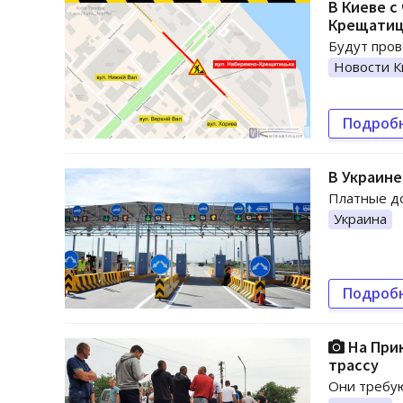
В Киеве с
Крещатиц
Будут пров
Новости К
Подроб
В Украине
Платные до
Украина
Подроб
На При
трассу
Они требую