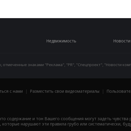
Недвижимость
Новости
 отмеченные знаками "Реклама", "PR", "Спецпроект", "Новости комп
ться с нами
|
Разместить свои видеоматериалы
|
Пользовате
что содержание и тон Вашего сообщения могут задеть чувства 
 которые нарушают эти правила грубо или систематически, буд