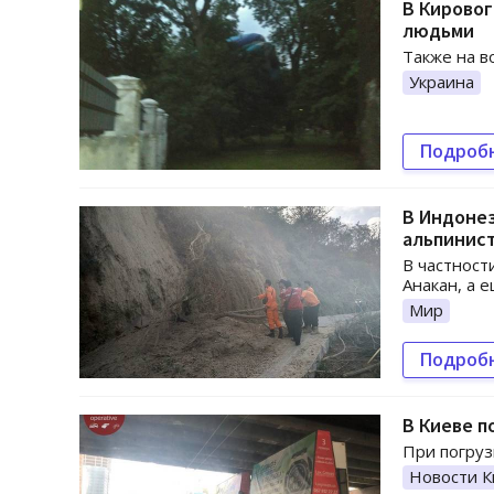
В Кировог
людьми
Также на в
Украина
Подроб
В Индонез
альпинис
В частност
Анакан, а 
Мир
Подроб
В Киеве п
При погруз
Новости К