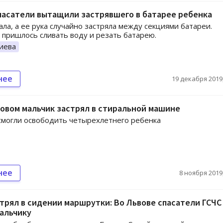
пасатели вытащили застрявшего в батарее ребенка
ала, а ее рука случайно застряла между секциями батареи.
 пришлось сливать воду и резать батарею.
иева
нее
19 декабря 2019,
овом мальчик застрял в стиральной машине
смогли освободить четырехлетнего ребенка
нее
8 ноября 2019,
трял в сидении маршрутки: Во Львове спасатели ГСЧС
альчику