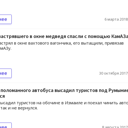
нее
6 марта 2018,
застрявшего в окне медведя спасли с помощью КамАЗ
стрял в окне вахтового вагончика, его вытащили, привязав
амАЗу.
нее
30 октября 2017,
поломанного автобуса высадил туристов под Румыни
ся
ысадил туристов на обочине в Измаиле и поехал чинить авто
так и не вернулся.
нее
8 августа 2017,