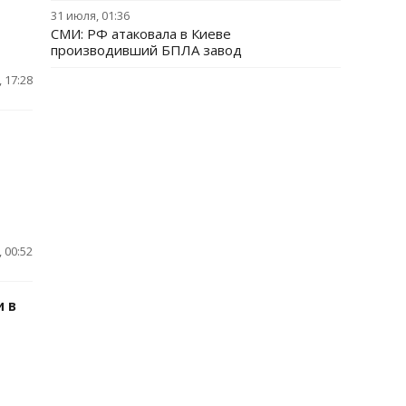
31 июля, 01:36
СМИ: РФ атаковала в Киеве
производивший БПЛА завод
 17:28
 00:52
 в