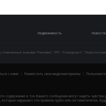
Недвижимость
Новости
 отмеченные знаками "Реклама", "PR", "Спецпроект", "Новости комп
ться с нами
|
Разместить свои видеоматериалы
|
Пользовате
что содержание и тон Вашего сообщения могут задеть чувства 
 которые нарушают эти правила грубо или систематически, буд