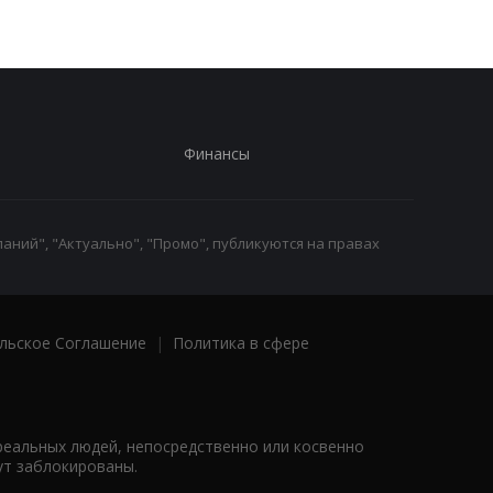
Финансы
аний", "Актуально", "Промо", публикуются на правах
льское Соглашение
|
Политика в сфере
реальных людей, непосредственно или косвенно
ут заблокированы.