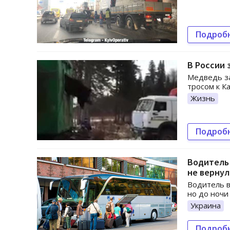
Подроб
В России 
Медведь за
тросом к К
Жизнь
Подроб
Водитель 
не вернул
Водитель в
но до ночи 
Украина
Подроб