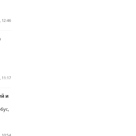
 12:46
а
 11:17
ей и
бус,
 10:54