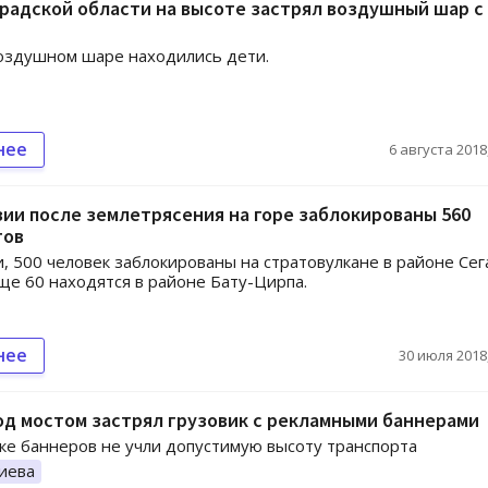
радской области на высоте застрял воздушный шар с
оздушном шаре находились дети.
нее
6 августа 2018,
ии после землетрясения на горе заблокированы 560
тов
и, 500 человек заблокированы на стратовулкане в районе Сег
еще 60 находятся в районе Бату-Цирпа.
нее
30 июля 2018,
од мостом застрял грузовик с рекламными баннерами
ке баннеров не учли допустимую высоту транспорта
иева