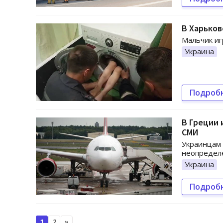
В Харьков
Мальчик иг
Украина
Подроб
В Греции 
СМИ
Украинцам 
неопределе
Украина
Подроб
1
2
»