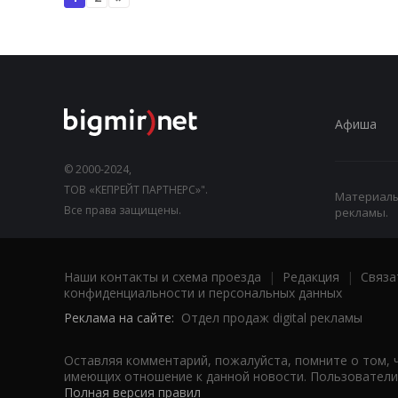
Афиша
© 2000-2024,
ТОВ «КЕПРЕЙТ ПАРТНЕРС»".
Материалы,
Все права защищены.
рекламы.
Наши контакты и схема проезда
|
Редакция
|
Связа
конфиденциальности и персональных данных
Реклама на сайте:
Отдел продаж digital рекламы
Оставляя комментарий, пожалуйста, помните о том, 
имеющих отношение к данной новости. Пользователи,
Полная версия правил