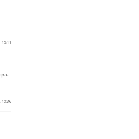
 10:11
ара-
 10:36