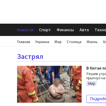
Новости
Спорт
Финансы
Авто
Техн
Главная
Украина
Мир
Столица
Жизнь
Х
Застрял
В Китае п
Решив утра
прыгнул на
Мир
Подроб