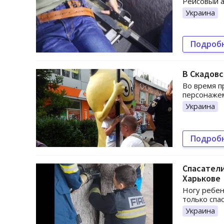
Рейсовый а
Украина
Подроб
В Скадовс
Во время п
персонажем
Украина
Подроб
Спасател
Харькове
Ногу ребен
только спа
Украина