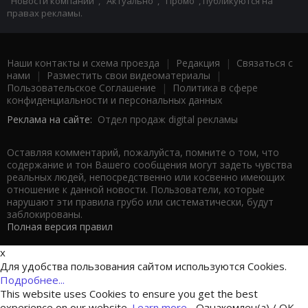
"Новости компаний", "Актуально", "Промо", публикуются на
правах рекламы.
Наши контакты и схема проезда
|
Редакция
|
Связаться с
нами
|
Разместить свои видеоматериалы
|
Пользовательское Соглашение
|
Политика в сфере
конфиденциальности и персональных данных
Реклама на сайте:
Отдел продаж digital рекламы
Оставляя комментарий, пожалуйста, помните о том, что
содержание и тон Вашего сообщения могут задеть чувства
реальных людей, непосредственно или косвенно имеющих
отношение к данной новости. Пользователи, которые
нарушают эти правила грубо или систематически, будут
заблокированы.
Полная версия правил
x
Для удобства пользования сайтом используются Cookies.
Подробнее...
This website uses Cookies to ensure you get the best
experience on our website.
Learn more...
Ознакомлен(а) / OK