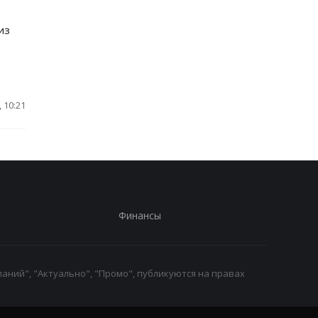
из
 10:21
Финансы
аний", "Актуально", "Промо", публикуются на правах