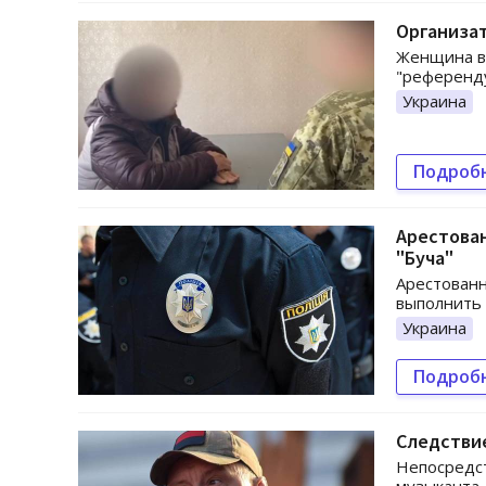
Организат
Женщина вы
"референд
Украина
Подроб
Арестован
"Буча"
Арестованн
выполнить
Украина
Подроб
Следствие
Непосредс