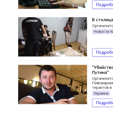
Подроб
В столице
Организато
Новости К
Подроб
"Убийство
Путина"
Организато
Пивоварник
терактов в
Украина
Подроб