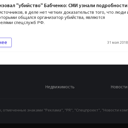
изовал "убийство" Бабченко: СМИ узнали подробности
источников, в деле нет четких доказательств того, что люди 
которыми общался организатор убийства, являются
елями спецслужб РФ.
нее
31 мая 2018,
Недвижимость
Новости
 отмеченные знаками "Реклама", "PR", "Спецпроект", "Новости комп