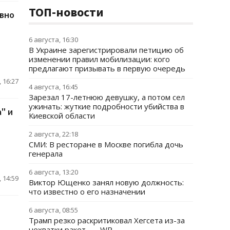
ТОП-новости
овно
6 августа, 16:30
В Украине зарегистрировали петицию об
изменении правил мобилизации: кого
предлагают призывать в первую очередь
 16:27
4 августа, 16:45
Зарезал 17-летнюю девушку, а потом сел
ужинать: жуткие подробности убийства в
" и
Киевской области
2 августа, 22:18
СМИ: В ресторане в Москве погибла дочь
генерала
6 августа, 13:20
 14:59
Виктор Ющенко занял новую должность:
что известно о его назначении
6 августа, 08:55
Трамп резко раскритиковал Хегсета из-за
нехватки ракет, — WP