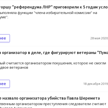
оршу "референдума ЛНР" приговорили к 5 годам усл
полняла функции "члена избирательной комиссии" на
уме".
нее
28 мая 2020,
 организатор в деле, где фигурируют ветераны "Пума
ый считается организатором покушения, которое не смогли
 двое ветеранов
нее
18 декабря 2019,
 назвало организатора убийства Павла Шеремета
твенным организатором преступления следователи считают