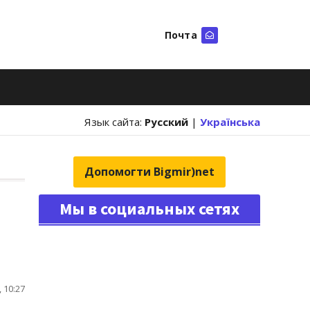
Почта
Искать
Язык сайта:
Русский
|
Українська
Допомогти Bigmir)net
Мы в социальных сетях
 10:27