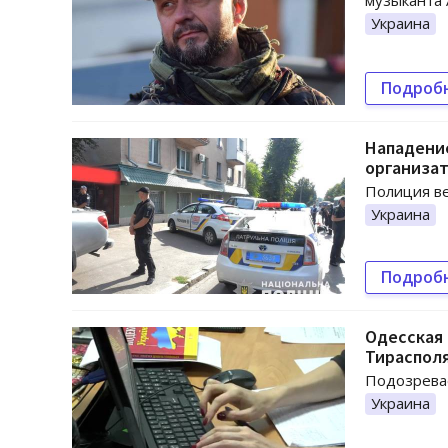
музыканта
Украина
Подроб
Нападение
организа
Полиция ве
Украина
Подроб
Одесская
Тираспол
Подозревае
Украина