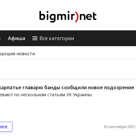
о
Афиша
Все категории
орошие новости
карпатье главарю банды сообщили новое подозрение
евают по нескольким статьям УК Украины.
нее
10 сентября 2021,