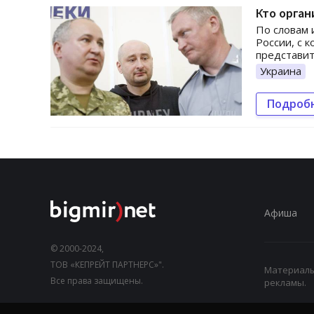
Кто орган
По словам 
России, с 
представит
Украина
Подроб
Афиша
© 2000-2024,
ТОВ «КЕПРЕЙТ ПАРТНЕРС»".
Материалы,
Все права защищены.
рекламы.