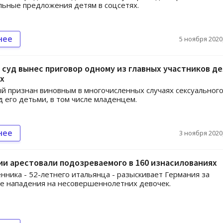
ьные предложения детям в соцсетях.
нее
5 ноября 2020,
суд вынес приговор одному из главных участников де
х
 признан виновным в многочисленных случаях сексуальног
д его детьми, в том числе младенцем.
нее
3 ноября 2020,
и арестовали подозреваемого в 160 изнасилованиях
ника - 52-летнего итальянца - разыскивает Германия за
е нападения на несовершеннолетних девочек.