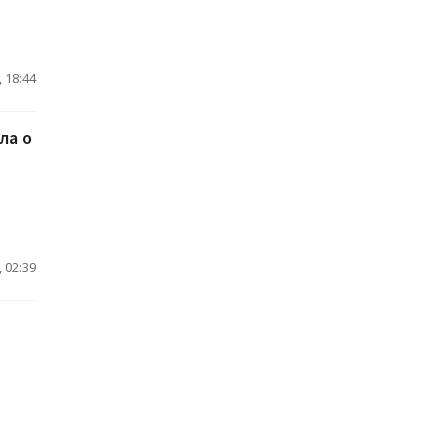
 18:44
ла о
о
 02:39