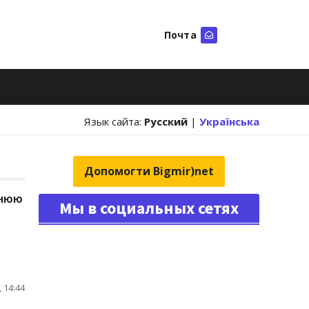
Почта
Искать
Язык сайта:
Русский
|
Українська
Допомогти Bigmir)net
тнюю
Мы в социальных сетях
 14:44