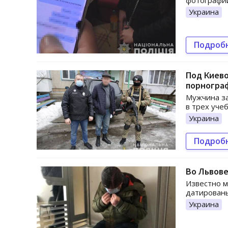
фотографии
Украина
Подроб
Под Киев
порногра
Мужчина за
в трех уче
Украина
Подроб
Во Львов
Известно м
датирован
Украина