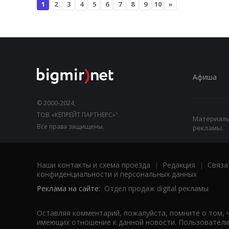
1
2
3
4
5
6
7
8
9
10
»
Афиша
© 2000-2024,
ТОВ «КЕПРЕЙТ ПАРТНЕРС»".
Материалы,
Все права защищены.
рекламы.
Наши контакты и схема проезда
|
Редакция
|
Связа
конфиденциальности и персональных данных
Реклама на сайте:
Отдел продаж digital рекламы
Оставляя комментарий, пожалуйста, помните о том, 
имеющих отношение к данной новости. Пользователи,