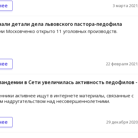
нее
3 марта 2021,
али детали дела львовского пастора-педофила
и Московченко открыто 11 уголовных производств.
нее
22 февраля 2021,
пандемии в Сети увеличилась активность педофилов -
ники активнее ищут в интернете материалы, связанные с
ым надругательством над несовершеннолетними.
нее
29 декабря 2020,