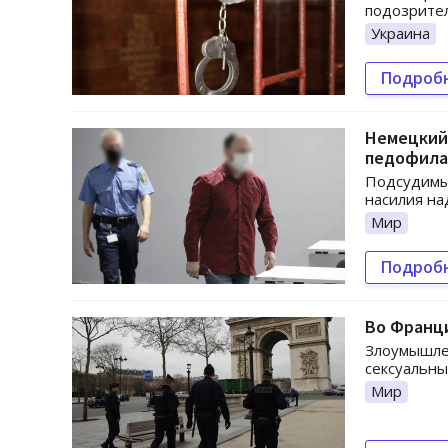
подозрител
Украина
Подроб
Немецкий 
педофила
Подсудимый
насилия на
Мир
Подроб
Во Франци
Злоумышлен
сексуальны
Мир