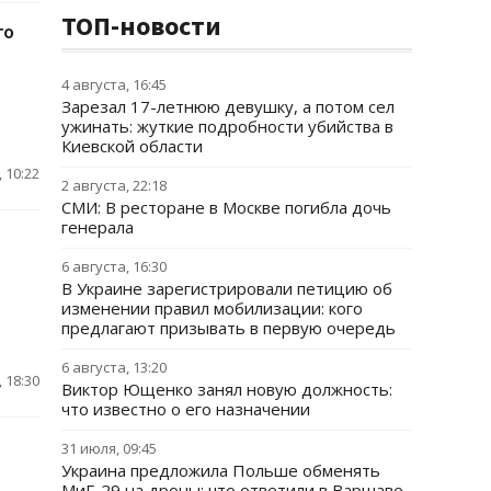
ТОП-новости
го
4 августа, 16:45
Зарезал 17-летнюю девушку, а потом сел
ужинать: жуткие подробности убийства в
Киевской области
 10:22
2 августа, 22:18
СМИ: В ресторане в Москве погибла дочь
генерала
6 августа, 16:30
В Украине зарегистрировали петицию об
изменении правил мобилизации: кого
предлагают призывать в первую очередь
6 августа, 13:20
 18:30
Виктор Ющенко занял новую должность:
что известно о его назначении
31 июля, 09:45
Украина предложила Польше обменять
МиГ-29 на дроны: что ответили в Варшаве