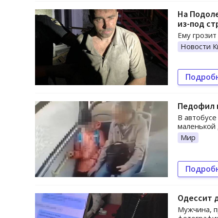
На Подол
из-под с
Ему грозит
Новости К
Подроб
Педофил 
В автобусе
маленькой 
Мир
Подроб
Одессит д
Мужчина, 