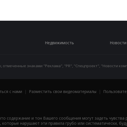
Недвижимость
Новости
 отмеченные знаками "Реклама", "PR", "Спецпроект", "Новости комп
ться с нами
|
Разместить свои видеоматериалы
|
Пользовате
что содержание и тон Вашего сообщения могут задеть чувства 
 которые нарушают эти правила грубо или систематически, буд