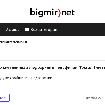
о
Афиша
Все категории
орошие новости
о киевлянина заподозрили в педофилии: Трогал 8-ле
у уже сообщили о подозрении.
нее
1 октября 2021,