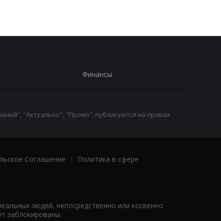
Финансы
аний", "Актуально", "Промо", публикуются на правах
льское Соглашение
|
Политика в сфере
реальных людей, непосредственно или косвенно
ут заблокированы.