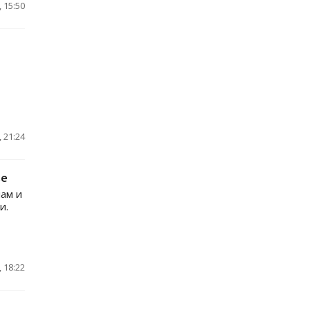
 15:50
 21:24
ве
ам и
и.
 18:22