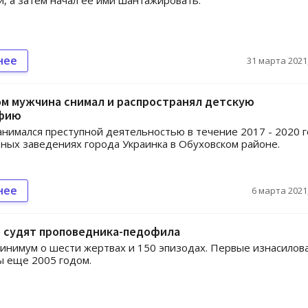
, а затем начал ее ими шантажировать.
нее
31 марта 2021,
ом мужчина снимал и распространял детскую
фию
нимался преступной деятельностью в течение 2017 - 2020 
бных заведениях города Украинка в Обуховском районе.
нее
6 марта 2021,
е судят проповедника-педофила
инимум о шести жертвах и 150 эпизодах. Первые изнасилов
ы еще 2005 годом.