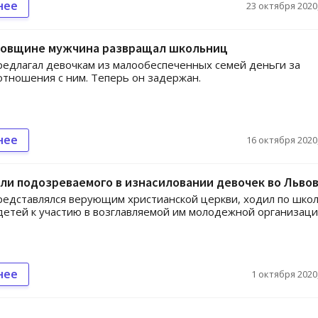
нее
23 октября 2020,
говщине мужчина развращал школьниц
едлагал девочкам из малообеспеченных семей деньги за
тношения с ним. Теперь он задержан.
нее
16 октября 2020,
ли подозреваемого в изнасиловании девочек во Льво
едставлялся верующим христианской церкви, ходил по школ
детей к участию в возглавляемой им молодежной организаци
нее
1 октября 2020,