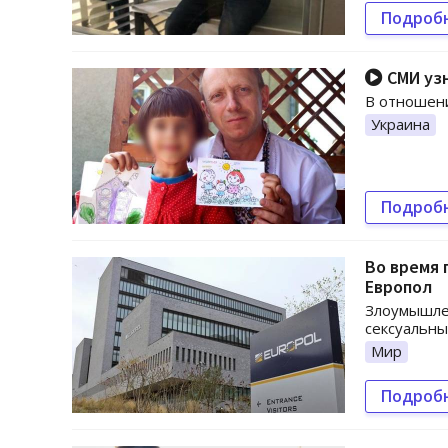
Подроб
СМИ узн
В отношени
Украина
Подроб
Во время 
Европол
Злоумышлен
сексуальн
Мир
Подроб