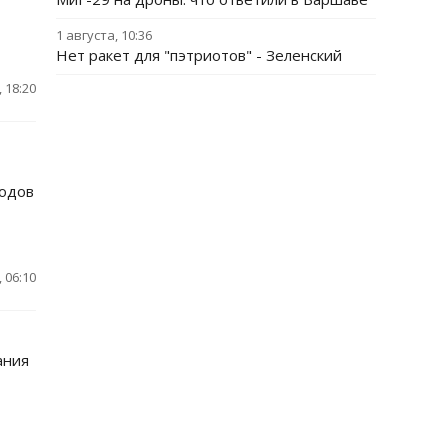
1 августа, 10:36
Нет ракет для "пэтриотов" - Зеленский
 18:20
годов
 06:10
ания