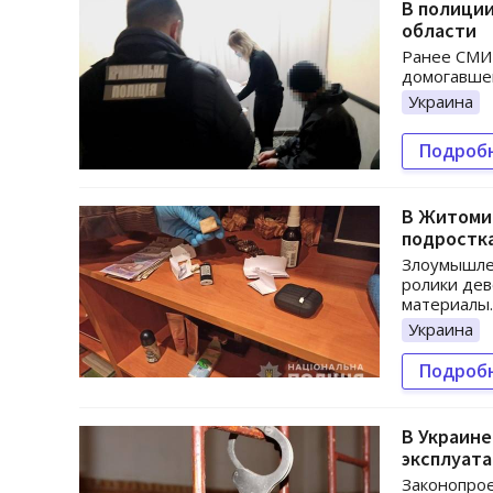
В полиции
области
Ранее СМИ 
домогавшег
Украина
Подроб
В Житоми
подростк
Злоумышлен
ролики дев
материалы.
Украина
Подроб
В Украине
эксплуат
Законопрое