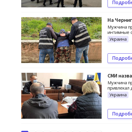
Подроб
На Черни
Мужчина пр
интимные о
Украина
Подроб
СМИ назва
Мужчина пр
привлекал 
Украина
Подроб