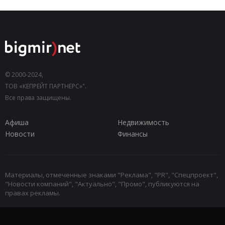
© 2000-2024,
ТОВ «КЕПРЕЙТ ПАРТНЕРС»".
Все права защищены.
Афиша
Недвижимость
Новости
Финансы
Материалы, отмеченные знаками "Реклама", "PR", "Спецпроект",
"Новости компаний", "Актуально", "Промо", публикуются на
правах рекламы.