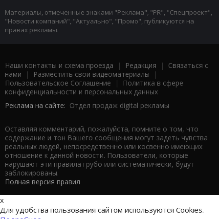
Материалы, отмеченные знаками "Реклама", "PR", "Спецпроект",
"Новости компаний", "Актуально", "Промо", публикуются на
правах рекламы.
Наши контакты и схема проезда
|
Редакция
|
Связаться с
нами
|
Разместить свои видеоматериалы
|
Пользовательское Соглашение
|
Политика в сфере
конфиденциальности и персональных данных
Реклама на сайте:
Отдел продаж digital рекламы
Оставляя комментарий, пожалуйста, помните о том, что
содержание и тон Вашего сообщения могут задеть чувства
реальных людей, непосредственно или косвенно имеющих
отношение к данной новости. Пользователи, которые
нарушают эти правила грубо или систематически, будут
заблокированы.
Полная версия правил
x
Для удобства пользования сайтом используются Cookies.