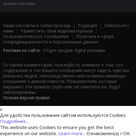
правах рекламы.
Наши контакты и схема проезда
|
Редакция
|
Связаться с
нами
|
Разместить свои видеоматериалы
|
Пользовательское Соглашение
|
Политика в сфере
конфиденциальности и персональных данных
Реклама на сайте:
Отдел продаж digital рекламы
Оставляя комментарий, пожалуйста, помните о том, что
содержание и тон Вашего сообщения могут задеть чувства
реальных людей, непосредственно или косвенно имеющих
отношение к данной новости. Пользователи, которые
нарушают эти правила грубо или систематически, будут
заблокированы.
Полная версия правил
x
Для удобства пользования сайтом используются Cookies.
Подробнее...
This website uses Cookies to ensure you get the best
experience on our website.
Learn more...
Ознакомлен(а) / OK