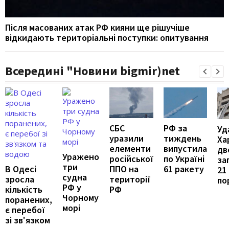
Після масованих атак РФ кияни ще рішучіше
відкидають територіальні поступки: опитування
Всередині "Новини bigmir)net
РФ за
СБС
Уд
тиждень
уразили
Ха
випустила
елементи
дв
Уражено
по Україні
російської
за
три
61 ракету
В Одесі
ППО на
21
судна
зросла
території
по
РФ у
кількість
РФ
Чорному
поранених,
морі
є перебої
зі зв'язком