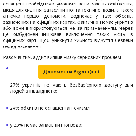
оснащені необхідними умовами: вони мають освітлення,
місця для сидіння, запаси питної та технічної води, а також
аптечки першої допомоги. Водночас у 12% об’єктів,
зазначених на офіційних картах, фактично немає укриттів
або вони використовуються не за призначенням. Через
це омбудсмен ініціював виключення таких місць із
офіційних карт, щоб уникнути хибного відчуття безпеки
серед населення.
Разом із тим, аудит виявив низку серйозних проблем:
Допомогти Bigmir)net
27% укриттів не мають безбар’єрного доступу для
людей з інвалідністю;
24% об’єктів не оснащені аптечками;
у 23% немає запасів питної води;