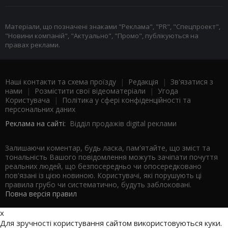
Матеріали, що позначені знаками "Реклама", "PR", "Спецпроект",
"Новини компаній", "Актуально", "Промо", публікуються на
правах реклами.
Наші контакти та схема проїзду
|
Редакція
|
Зв'язатися з
нами
|
Розмістити свої відеоматеріали
|
Угода
Користувача
|
Політика у сфері конфіденційності та
персональних даних
Реклама на сайті:
Відділ продажів digital реклами
Залишаючи коментар, будь ласка, пам'ятайте, що зміст та
тональність Вашого повідомлення можуть зачіпати почуття
реальних людей, що безпосередньо чи опосередковано
пов'язані із цією новиною. Користувачі, які порушують ці
правила грубо чи систематично, будуть заблоковані.
Повна версія правил
x
Для зручності користування сайтом використовуються куки.