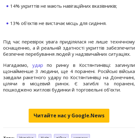
14% укриттів не мають навігаційних вказівників;
13% об’єктів не вистачає місць для сидіння.
Під час перевірок увага приділялася не лише технічному
оснащенню, а й реальній здатності укриттів забезпечити
безпечне перебування людей у надзвичайних ситуаціях.
Нагадаємо,
удар
по ринку в Костянтинівці: загинули
щонайменше 3 людини, ще 4 поранені. Російські війська
завдали ракетного удару по Костянтинівці на Донеччині,
цілячи в місцевий ринок. Є загиблі та поранені,
пошкоджено житлові будинки й торговельні об’єкти.
Читайте нас у Google.News
Теги:
Україна
Київ
війна
новини