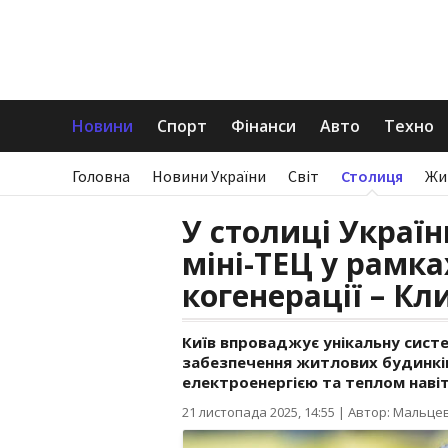
Новини
Спорт
Фінанси
Авто
Техно
Головна
Новини України
Світ
Столиця
Жи
У столиці Україн
міні-ТЕЦ у рамка
когенерації – Кл
Київ впроваджує унікальну систе
забезпечення житлових будинків
електроенергією та теплом навіт
21 листопада 2025, 14:55
|
Автор: Мальце