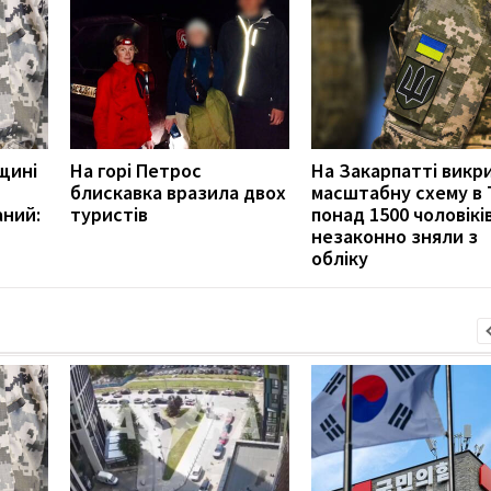
щині
На горі Петрос
На Закарпатті викр
блискавка вразила двох
масштабну схему в 
аний:
туристів
понад 1500 чоловікі
незаконно зняли з
обліку