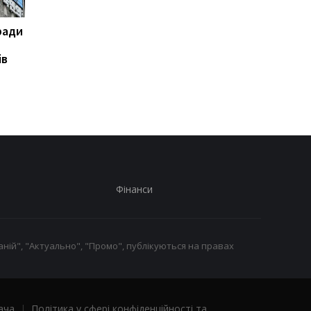
ради
На горі Петрос
Туреччина, Саудівсь
блискавка вразила двох
Аравія і Пакистан
ів
туристів
домовляться про
безпеку
Фінанси
ній", "Актуально", "Промо", публікуються на правах
ача
|
Політика у сфері конфіденційності та