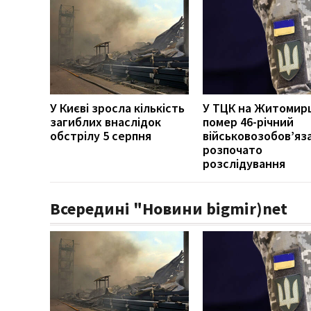
У Києві зросла кількість
У ТЦК на Житомир
загиблих внаслідок
помер 46-річний
обстрілу 5 серпня
військовозобов’яз
розпочато
розслідування
Всередині "Новини bigmir)net