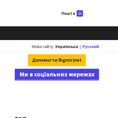
Пошта
Шукати
Мова сайту:
Українська
|
Русский
Допомогти Bigmir)net
Ми в соціальних мережах