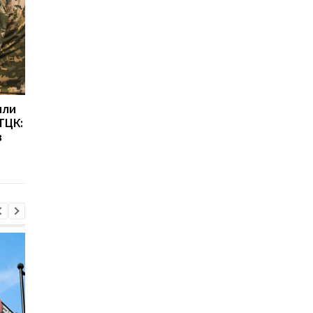
или
Жителів Москви
Їздили в Україну зар
ТЦК:
налякав гучний звук,
полонених: у Кореї
в
схожий на вибух
затримали активісті