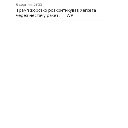
6 серпня, 08:55
Трамп жорстко розкритикував Хегсета
через нестачу ракет, — WP