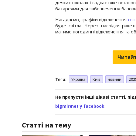
деяких школах і садках вже встановл
батареями для забезпечення базових
Нагадаємо, графіки відключення
сві
буде світла. Через наслідки ракет
матиме погодинні відключення та о
Читайт
Теги:
Україна
Київ
новини
202
Не пропусти інші цікаві статті, пі
bigmir)net у facebook
Статті на тему