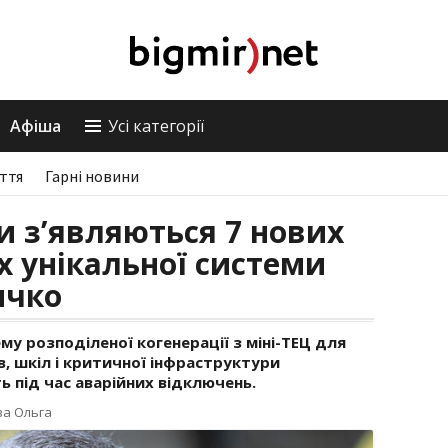
Афіша
Усі категорії
ття
Гарні новини
и з’являються 7 нових
х унікальної системи
ичко
му розподіленої когенерації з міні-ТЕЦ для
, шкіл і критичної інфраструктури
ь під час аварійних відключень.
ва Ольга