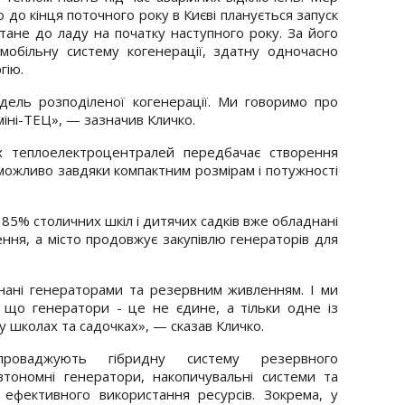
о до кінця поточного року в Києві планується запуск
тане до ладу на початку наступного року. За його
мобільну систему когенерації, здатну одночасно
гію.
ель розподіленої когенерації. Ми говоримо про
міні-ТЕЦ», — зазначив Кличко.
х теплоелектроцентралей передбачає створення
можливо завдяки компактним розмірам і потужності
 85% столичних шкіл і дитячих садків вже обладнані
ня, а місто продовжує закупівлю генераторів для
днані генераторами та резервним живленням. І ми
, що генератори - це не єдине, а тільки одне із
 школах та садочках», — сказав Кличко.
роваджують гібридну систему резервного
тономні генератори, накопичувальні системи та
 ефективного використання ресурсів. Зокрема, у