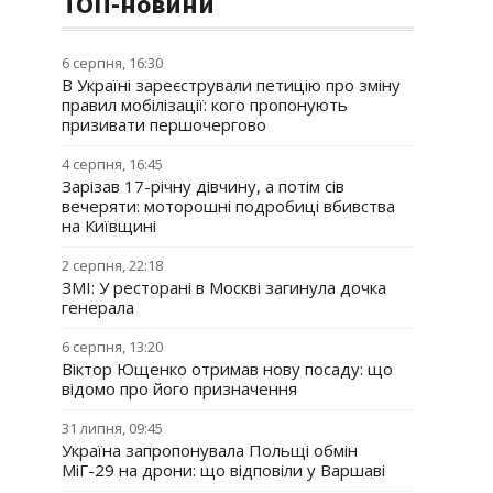
ТОП-новини
6 серпня, 16:30
В Україні зареєстрували петицію про зміну
правил мобілізації: кого пропонують
призивати першочергово
4 серпня, 16:45
Зарізав 17-річну дівчину, а потім сів
вечеряти: моторошні подробиці вбивства
на Київщині
2 серпня, 22:18
ЗМІ: У ресторані в Москві загинула дочка
генерала
6 серпня, 13:20
Віктор Ющенко отримав нову посаду: що
відомо про його призначення
31 липня, 09:45
Україна запропонувала Польщі обмін
МіГ-29 на дрони: що відповіли у Варшаві