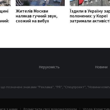
щині
Жителів Москви
Їздили в Україну за
налякав гучний звук,
полонених: у Кореї
аний:
схожий на вибух
затримали активіст
Нерухомість
Новини
 що позначені знаками "Реклама", "PR", "Спецпроект", "Новини компа
ися з нами
|
Розмістити свої відеоматеріали
|
Угода Користув