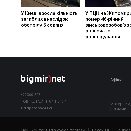
У Києві зросла кількість
У ТЦК на Житомир
загиблих внаслідок
помер 46-річний
обстрілу 5 серпня
військовозобов’яз
розпочато
розслідування
Афіша
© 2000-2024,
ТОВ "КЕПРЕЙТ ПАРТНЕРС"".
Матеріали,
Всі права захищені.
реклами.
Наші контакти та схема проїзду
|
Редакція
|
Зв'язат