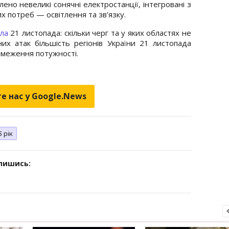
ено невеликі сонячні електростанції, інтегровані з
 потреб — освітлення та зв’язку.
тла
21 листопада: скільки черг та у яких областях не
них атак більшість регіонів України 21 листопада
бмеження потужності.
е нас у Google.News
5 рік
дпишись: