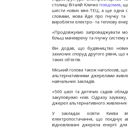
столиці Віталій Кличко
повідомив
, щ
шести нових міні-ТЕЦ, а ще одна с
словами, мова йде про гнучку та 
виробляти електро- та теплову енер
«Продовжуємо запроваджувати мод
більш маневрену та гнучку систему 
Він додав, що будівництво нови
захисних споруд другого рівня, що 
таких об’єктів.
Міський голова також наголосив, що
альтернативними джерелами живлен
навчальних закладів.
«500 шкіл та дитячих садків обла
закуповуємо нові. Одразу зауважу
джерел альтернативного живлення у
У закладах освіти Києва вп
електропостачання, що поєднує ав
відновлювані джерела енергії для