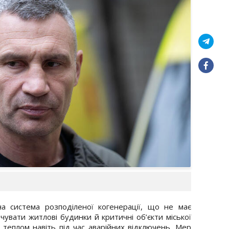
на система розподіленої когенерації, що не має
ечувати житлові будинки й критичні об’єкти міської
 теплом навіть під час аварійних відключень. Мер