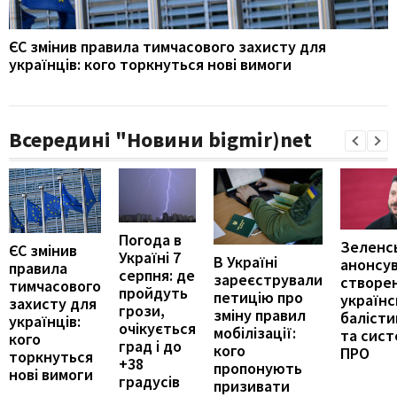
ЄС змінив правила тимчасового захисту для
українців: кого торкнуться нові вимоги
Всередині "Новини bigmir)net
Погода в
Зеленс
ЄС змінив
Україні 7
В Україні
анонсу
правила
серпня: де
зареєстрували
створе
тимчасового
пройдуть
петицію про
українс
захисту для
грози,
зміну правил
балісти
українців:
очікується
мобілізації:
та сис
кого
град і до
кого
ПРО
торкнуться
+38
пропонують
нові вимоги
градусів
призивати