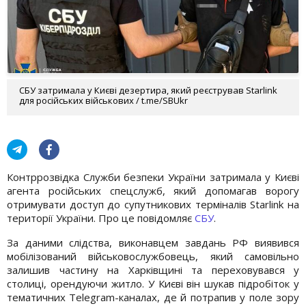
СБУ затримала у Києві дезертира, який реєстрував Starlink
для російських військових / t.me/SBUkr
Контррозвідка Служби безпеки України затримала у Києві
агента російських спецслужб, який допомагав ворогу
отримувати доступ до супутникових терміналів Starlink на
території України. Про це повідомляє
СБУ
.
За даними слідства, виконавцем завдань РФ виявився
мобілізований військовослужбовець, який самовільно
залишив частину на Харківщині та переховувався у
столиці, орендуючи житло. У Києві він шукав підробіток у
тематичних Telegram-каналах, де й потрапив у поле зору