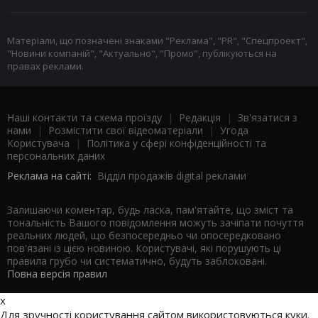
Матеріали, що позначені знаками "Реклама", "PR", "Спецпроект",
"Новини компаній", "Актуально", "Промо", публікуються на
правах реклами.
Наші контакти та схема проїзду
|
Редакція
|
Зв'язатися з
нами
|
Розмістити свої відеоматеріали
|
Угода
Користувача
|
Політика у сфері конфіденційності та
персональних даних
Реклама на сайті:
Відділ продажів digital реклами
Залишаючи коментар, будь ласка, пам'ятайте, що зміст та
тональність Вашого повідомлення можуть зачіпати почуття
реальних людей, що безпосередньо чи опосередковано
пов'язані із цією новиною. Користувачі, які порушують ці
правила грубо чи систематично, будуть заблоковані.
Повна версія правил
x
Для зручності користування сайтом використовуються куки.