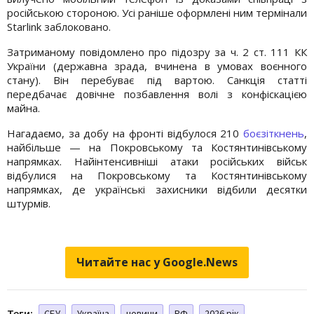
російською стороною. Усі раніше оформлені ним термінали
Starlink заблоковано.
Затриманому повідомлено про підозру за ч. 2 ст. 111 КК
України (державна зрада, вчинена в умовах воєнного
стану). Він перебуває під вартою. Санкція статті
передбачає довічне позбавлення волі з конфіскацією
майна.
Нагадаємо, за добу на фронті відбулося 210
боєзіткнень
,
найбільше — на Покровському та Костянтинівському
напрямках. Найінтенсивніші атаки російських військ
відбулися на Покровському та Костянтинівському
напрямках, де українські захисники відбили десятки
штурмів.
Читайте нас у Google.News
Теги:
СБУ
Україна
новини
РФ
2026 рік