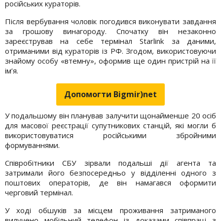
російських кураторів.
Після вербування чоловік погодився виконувати завдання
за грошову винагороду. Спочатку він незаконно
зареєстрував на себе термінал Starlink за даними,
отриманими від кураторів із РФ. Згодом, використовуючи
знайому особу «втемну», оформив ще один пристрій на її
ім’я.
Допомогти Bigmir)net
У подальшому він планував залучити щонайменше 20 осіб
для масової реєстрації супутникових станцій, які могли б
використовуватися російськими збройними
формуваннями.
Співробітники СБУ зірвали подальші дії агента та
затримали його безпосередньо у відділенні одного з
поштових операторів, де він намагався оформити
черговий термінал.
У ході обшуків за місцем проживання затриманого
вилучено мобільний телефон із доказами співпраці з