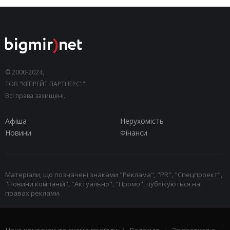
© 2000-2024,
ТОВ "КЕПРЕЙТ ПАРТНЕРС"".
Всі права захищені.
Афіша
Нерухомість
Новини
Фінанси
Матеріали, що позначені знаками "Реклама", "PR", "Спецпроект",
"Новини компаній", "Актуально", "Промо", публікуються на
правах реклами.