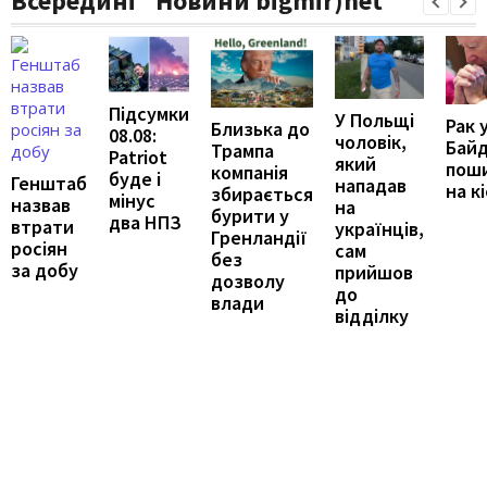
Всередині "Новини bigmir)net
Підсумки
У Польщі
Рак 
Близька до
08.08:
чоловік,
Бай
Трампа
Patriot
який
пош
компанія
буде і
Генштаб
нападав
на к
збирається
мінус
назвав
на
бурити у
два НПЗ
втрати
українців,
Гренландії
росіян
сам
без
за добу
прийшов
дозволу
до
влади
відділку