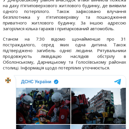
на даху п’ятиповерхового житлового будинку, де виявили
одного потерпілого. Також зафіксовано влучання
безпілотника у п’ятиповерхівку та пошкодження
приватного житлового будинку. За іншою адресою
загорілися кілька гаражів і припаркований автомобіль.
Станом на 7:30 відомо щонайменше про 31
постраждалого, серед яких одна дитина. Також
підтверджено загибель однієї людини. Рятувальники
продовжують ліквідацію наслідків обстрілу в
Оболонському, Дарницькому та Голосіївському районах
столиці. Інформація щодо потерпілих уточнюється.