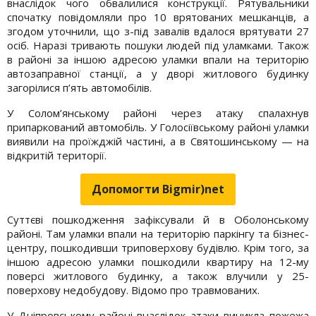
внаслідок чого обвалилися конструкції. Рятувальники
спочатку повідомляли про 10 врятованих мешканців, а
згодом уточнили, що з-під завалів вдалося врятувати 27
осіб. Наразі тривають пошуки людей під уламками. Також
в районі за іншою адресою уламки впали на територію
автозаправної станції, а у дворі житлового будинку
загорілися п’ять автомобілів.
У Солом’янському районі через атаку спалахнув
припаркований автомобіль. У Голосіївському районі уламки
виявили на проїжджій частині, а в Святошинському — на
відкритій території.
Допомогти Bigmir)net
Суттєві пошкодження зафіксували й в Оболонському
районі. Там уламки впали на територію паркінгу та бізнес-
центру, пошкодивши триповерхову будівлю. Крім того, за
іншою адресою уламки пошкодили квартиру на 12-му
поверсі житлового будинку, а також влучили у 25-
поверхову недобудову. Відомо про травмованих.
У Дніпровському районі внаслідок атаки виникла пожежа